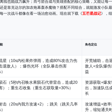
离线也能战力飙升；而弓箭合成与英雄搭配的核心策略，又能让每
还是靠克达尔的加农炮幕轰杀魔物？搭配不同组合，就能激发小队
每一次战斗都像在看一场治愈动画。现在就下载《
五芒星战记
》，
能
角色定位
流星（10s内松果炸弹雨，造成80%攻击力伤
开荒辅助，击
击退敌人）；爆伤光环（全队暴击伤害
敌人+全队爆伤
%）
益
陨石（5秒内召唤水果陨石代替雷击，造成20
资源获取+爆发
害）；重生石收集（重生石获取量+30%）
出，加速队伍
长
射击（20s内我方攻速+2）；跳关（跳关几率
攻速增益+效率
%）
升，缩短通关