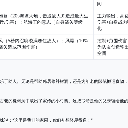
间
炮幕（20s海盗大炮，击退敌人并造成最大生
主力输出，高
4%伤害）；航海王的意志（自身箭矢等级
伤害+自身战力
化
风（5秒内召唤漩涡卷住敌人）；风爆（10%
控制+范围伤害
箭矢造成范围伤害）
为队友创造输
空间
乐于助人。无论是帮助邻居修补树洞，还是为年老的鼹鼠搬运食物
古老的橡树洞中取出了家传的小弓箭。这把弓箭是他的父亲留给他
株说
：“这里是我们的家园，你们别想轻易得逞！”