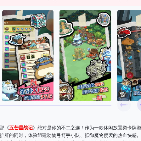
那《
五芒星战记
》绝对是你的不二之选！作为一款休闲放置类卡牌
护肝的同时，体验组建动物弓箭手小队、抵御魔物侵袭的热血快感