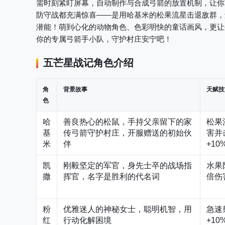
需时刻紧盯屏幕，自动制作与合成弓箭的放置机制，让你
防守战都充满惊喜——是用哈基米的松果流星击退敌群，
潜能！萌到心化的动物角色、色彩明快的童话画风，更让
你的专属弓箭手小队，守护村庄安宁吧！
五芒星战记
角色介绍
角
背景故事
天赋技
色
哈
善良热心的松鼠，手持父亲留下的家
松果
基
传弓箭守护村庄，开服赠送的初始伙
害并
米
伴
+10
凯
刚毅坚定的军官，身先士卒的战场指
水果
撒
挥官，名字是胜利的代名词
倍伤
粉
优雅迷人的神秘女士，聪明机智，用
急速
红
行动化解困境
+10