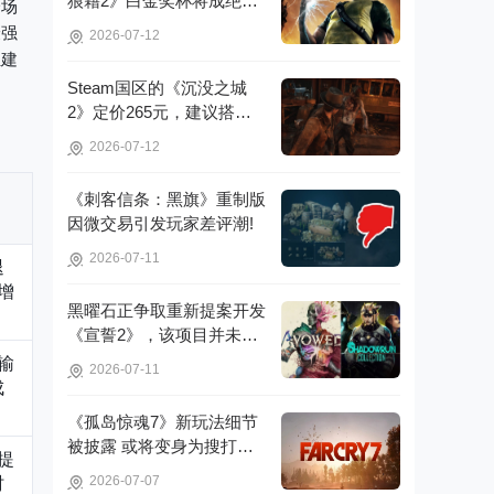
狼藉2》白金奖杯将成绝
一场
版，无法再获取!
最强
2026-07-12
组建
Steam国区的《沉没之城
2》定价265元，建议搭配4
070Ti显卡以获得较好体验!
2026-07-12
《刺客信条：黑旗》重制版
因微交易引发玩家差评潮!
2026-07-11
退
增
黑曜石正争取重新提案开发
《宣誓2》，该项目并未彻
底取消!
输
2026-07-11
成
《孤岛惊魂7》新玩法细节
被披露 或将变身为搜打撤
提
游戏!
2026-07-07
时