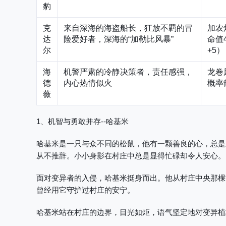
豹
克
来自深海的海盗船长，狂放不羁的冒
加农
达
险爱好者，深海的“加勒比风暴”
命值
尔
+5）
海
机警严肃的冷静决策者，责任感强，
龙卷
德
内心热情似火
概率
薇
1、机智与勇敢并存--哈基米
哈基米是一只与众不同的松鼠，他有一颗善良的心，总是
从不推辞。小小身影在村庄中总是显得忙碌却令人安心。
面对变异者的入侵，哈基米挺身而出。他从村庄中央那棵
曾经用它守护过村庄的安宁。
哈基米站在村庄的边界，目光如炬，语气坚定地对变异植