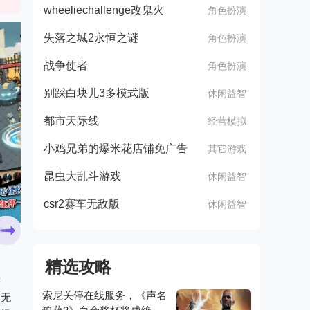
wheeliechallenge改鬼火
角色扮演
失落之城2永恒之谜
角色扮演
战争使者
角色扮演
别踩白块儿3多模式版
休闲益智
都市天际线
经营模拟
小鸡兄弟的爆米花店铺免广告
其它游戏
昆虫大乱斗游戏
休闲益智
csr2赛车无敌版
休闲益智
精选攻略
游
索尼关停在线服务，《声名
。无