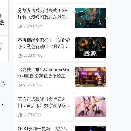
分割发售成为过去式！SE
额
详解《最终幻想》系列未来
强
重制策略!
2026-07-06
不再捆绑全家桶！《使命召
，
唤：黑色行动6》7月7日起
出
脱离官方启动器!
2026-07-06
《腐蚀》推出Common Gro
und更新 公寓租赁系统正式
亮相!
，他
2026-07-05
官方正式揭晓《命运石之
的，
门：重启版》数字豪华版的
详细信息!
2026-07-05
GOG喜加一更新：太空即