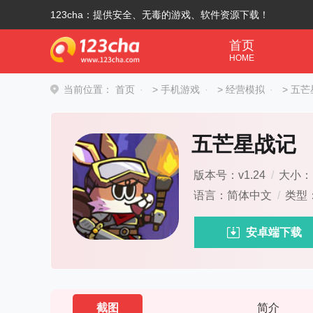
123cha：提供安全、无毒的游戏、软件资源下载！
首页
HOME
当前位置：
首页
>
手机游戏
>
经营模拟
>
五芒
五芒星战记
版本号：v1.24
/
大小：1
语言：简体中文
/
类型
安卓端下载
截图
简介