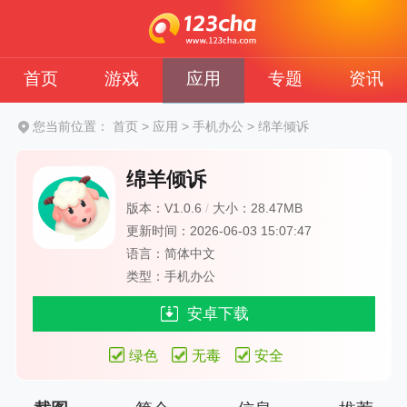
首页
游戏
应用
专题
资讯
您当前位置：
首页
>
应用
>
手机办公
>
绵羊倾诉
绵羊倾诉
版本：V1.0.6
/
大小：28.47MB
更新时间：2026-06-03 15:07:47
语言：简体中文
类型：手机办公
安卓下载
绿色
无毒
安全