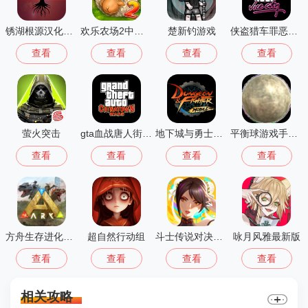
锈湖根源汉化版 3.1.5
欢乐农场2中文版
楚新钓游戏
侠盗猎车罪恶都市中文版(GTA：SA MOD安装器)
查看
查看
查看
查看
萤火突击
gta血战唐人街汉化版1.01
地下城与勇士M韩国版
平衡球游戏手机版
查看
查看
查看
查看
方舟生存进化重制版
超自然行动组
斗士传说对决之星
咏月风雅最新版
查看
查看
查看
查看
相关攻略