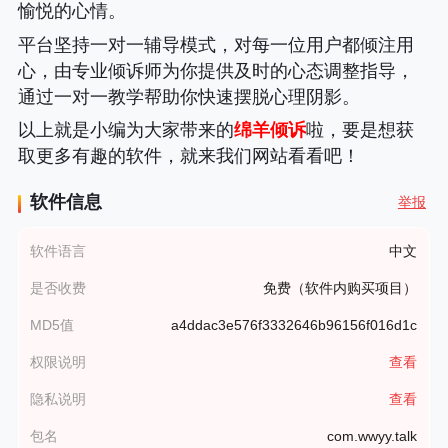
愉悦的心情。
平台坚持一对一辅导模式，对每一位用户都倾注用
心，由专业倾诉师为你提供及时的心态调整指导，
通过一对一教学帮助你快速摆脱心理阴影。
以上就是小编为大家带来的
绵羊倾诉
啦，要是想获
取更多有趣的软件，就来我们网站看看吧！
软件信息
举报
软件语言
中文
是否收费
免费（软件内购买项目）
MD5值
a4ddac3e576f3332646b96156f016d1c
权限说明
查看
隐私说明
查看
包名
com.wwyy.talk