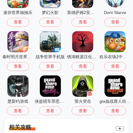
迷你世界抽抽乐
梦幻火影
英雄萨姆2安卓版
Dont Starve
查看
查看
查看
查看
秦时明月世界测试服
战争世界手机版
锈湖根源汉化版 3.1.5
欢乐农场2中文版
查看
查看
查看
查看
楚新钓游戏
侠盗猎车罪恶都市中文版(GTA：SA MOD安装器)
萤火突击
gta血战唐人街汉化版1.01
查看
查看
查看
查看
相关攻略