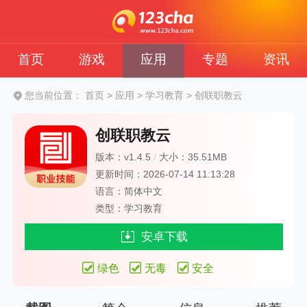
首页
游戏
应用
专题
资讯
您当前位置：
首页
>
应用
>
学习教育
>
创联职教云
创联职教云
版本：v1.4.5
/
大小：35.51MB
更新时间：2026-07-14 11:13:28
语言：简体中文
类型：学习教育
安卓下载
绿色
无毒
安全