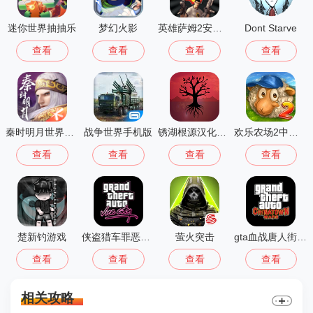
迷你世界抽抽乐
梦幻火影
英雄萨姆2安卓版
Dont Starve
查看
查看
查看
查看
秦时明月世界测试服
战争世界手机版
锈湖根源汉化版 3.1.5
欢乐农场2中文版
查看
查看
查看
查看
楚新钓游戏
侠盗猎车罪恶都市中文版(GTA：SA MOD安装器)
萤火突击
gta血战唐人街汉化版1.01
查看
查看
查看
查看
相关攻略