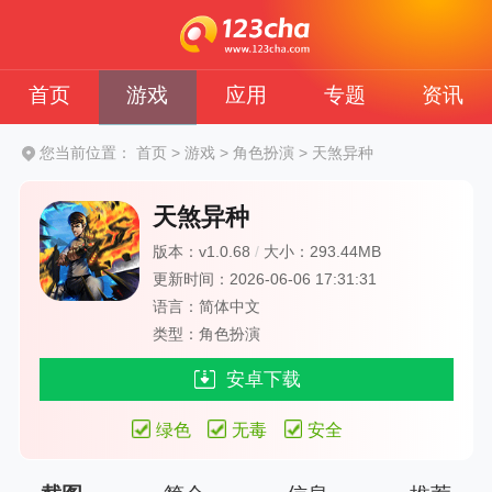
首页
游戏
应用
专题
资讯
您当前位置：
首页
>
游戏
>
角色扮演
>
天煞异种
天煞异种
版本：v1.0.68
/
大小：293.44MB
更新时间：2026-06-06 17:31:31
语言：简体中文
类型：角色扮演
安卓下载
绿色
无毒
安全