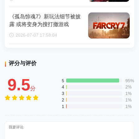
《孤岛惊魂7》新玩法细节被披
露 或将变身为搜打撤游戏
2026-07-07 17:58:04
评分与评价
9.5
5
95%
4
2%
分
3
1%
2
1%
1
1%