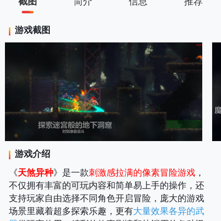
截图
简介
信息
推荐
游戏截图
游戏介绍
《
天煞异种
》是一款
刺激感拉满的像素冒险游戏
，
不仅拥有
丰富的可玩内容
和简单易上手的操作，还
支持玩家自由选择不同角色开启冒险，庞大的游戏
场景里藏着超多探索乐趣，更有
大量效果各异的武