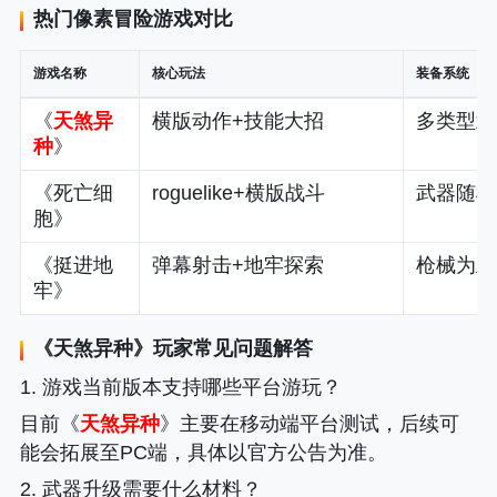
热门像素冒险游戏对比
游戏名称
核心玩法
装备系统
《
天煞异
横版动作+技能大招
多类型武
种
》
《死亡细
roguelike+横版战斗
武器随机
胞》
《挺进地
弹幕射击+地牢探索
枪械为主
牢》
《
天煞异种
》玩家常见问题解答
1. 游戏当前版本支持哪些平台游玩？
目前《
天煞异种
》主要在移动端平台测试，后续可
能会拓展至PC端，具体以官方公告为准。
2. 武器升级需要什么材料？