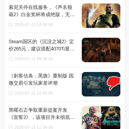
索尼关停在线服务，《声名狼
藉2》白金奖杯将成绝版，无法
再获取
2026-07-12 14:00:08
Steam国区的《沉没之城2》定
价265元，建议搭配4070Ti显卡
以获得较好体验
2026-07-12 09:00:18
《刺客信条：黑旗》重制版 因
微交易引发玩家差评潮
2026-07-11 12:40:05
黑曜石正争取重新提案开发
《宣誓2》，该项目并未彻底取
消
2026-07-11 12:34:05