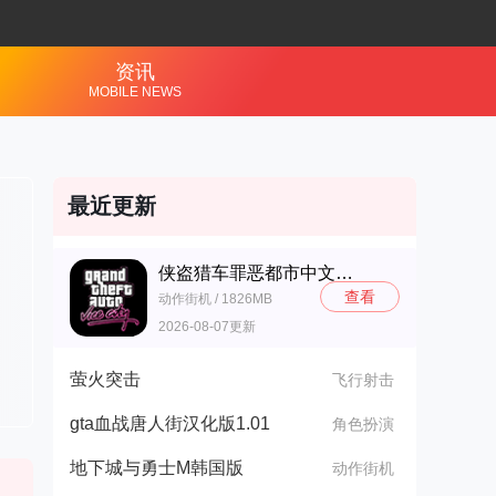
资讯
MOBILE NEWS
最近更新
侠盗猎车罪恶都市中文版(GTA：SA MOD安装器)
查看
动作街机 / 1826MB
2026-08-07更新
萤火突击
飞行射击
gta血战唐人街汉化版1.01
角色扮演
地下城与勇士M韩国版
动作街机