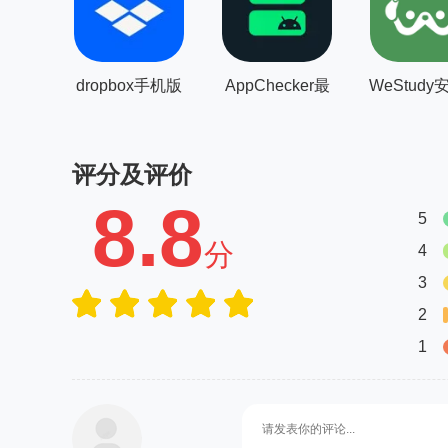
dropbox手机版
AppChecker最
WeStudy
新版
评分及评价
8.8
5
分
4
3
2
1