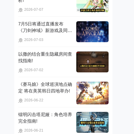
析!
2026-07-07
7月5日将通过直播发布
《刀剑神域》新游戏及同步
推广的动画内容，整场直播
2026-07-03
时长为110分钟!
以撒的结合重生隐藏房间查
找指南!
2026-07-02
《赛马娘》全球巡演地点确
定 将在美英韩日四地举办!
2026-06-22
镭明闪击塔尼娅：角色培养
完全指南!
2026-06-21