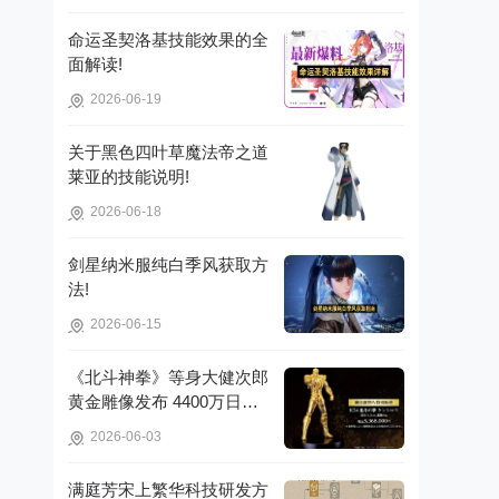
命运圣契洛基技能效果的全
面解读!
2026-06-19
关于黑色四叶草魔法帝之道
莱亚的技能说明!
2026-06-18
剑星纳米服纯白季风获取方
法!
2026-06-15
《北斗神拳》等身大健次郎
黄金雕像发布 4400万日元
打造镇宅珍品!
2026-06-03
满庭芳宋上繁华科技研发方