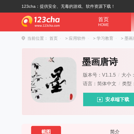
123cha：提供安全、无毒的游戏、软件资源下载！
首页
HOME
当前位置：
首页
>
应用软件
>
学习教育
>
墨画
墨画唐诗
版本号：V1.1.5
/
大小：
语言：简体中文
/
类型
安卓端下载
截图
简介