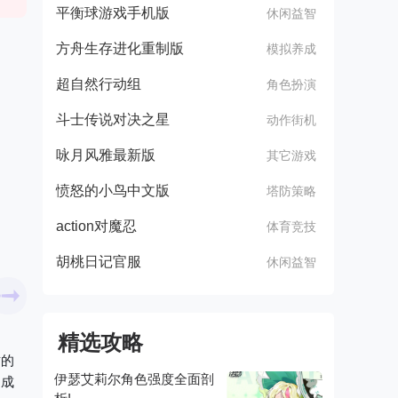
平衡球游戏手机版
休闲益智
方舟生存进化重制版
模拟养成
超自然行动组
角色扮演
斗士传说对决之星
动作街机
咏月风雅最新版
其它游戏
愤怒的小鸟中文版
塔防策略
action对魔忍
体育竞技
胡桃日记官服
休闲益智
精选攻略
质的
伊瑟艾莉尔角色强度全面剖
习成