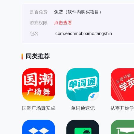
是否免费
免费（软件内购买项目）
游戏权限
点击查看
包名
com.eachmob.ximo.tangshih
同类推荐
国潮广场舞安卓
单词通速记
从零开始
版