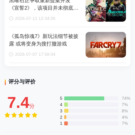
黑曜石正争取重新提案开发
《宣誓2》，该项目并未彻底取
消
2026-07-11 12:34:05
《孤岛惊魂7》新玩法细节被披
露 或将变身为搜打撤游戏
2026-07-07 17:58:04
评分与评价
7.4
5
74%
4
7%
分
3
8%
2
4%
1
7%