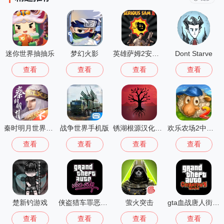
迷你世界抽抽乐
梦幻火影
英雄萨姆2安卓版
Dont Starve
查看
查看
查看
查看
秦时明月世界测试服
战争世界手机版
锈湖根源汉化版 3.1.5
欢乐农场2中文版
查看
查看
查看
查看
楚新钓游戏
侠盗猎车罪恶都市中文版(GTA：SA MOD安装器)
萤火突击
gta血战唐人街汉化版1.01
查看
查看
查看
查看