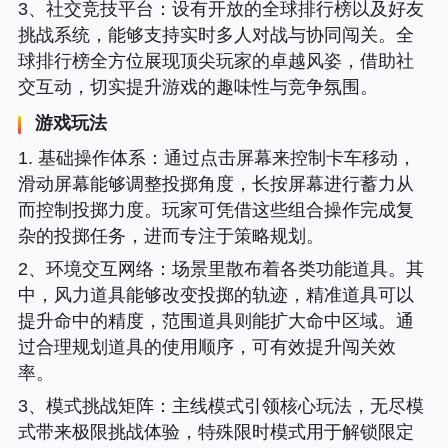
3、
社交竞技平台
：设有开放的全球排行榜以及好友
挑战系统，能够支持实时多人对战与协同闯关。全
球排行榜全方位展现顶尖玩家的卓越风姿，借助社
交互动，切实提升游戏的趣味性与竞争氛围。
游戏玩法
1. 基础操作体系
：通过点击屏幕来控制卡车移动，
滑动屏幕能够调整投掷角度，长按屏幕进行蓄力从
而控制投掷力度。玩家可凭借这些组合操作完成复
杂的投掷任务，进而专注于策略规划。
2、
环境交互网络
：场景里散布着各类功能道具。其
中，风力道具能够改变投掷的轨迹，精准道具可以
提升命中的精度，范围道具则能扩大命中区域。通
过合理规划道具的使用顺序，可有效提升闯关效
率。
3、
模式挑战矩阵
：主线模式引领核心玩法，无尽模
式带来极限挑战体验，特殊限时模式用于解锁限定