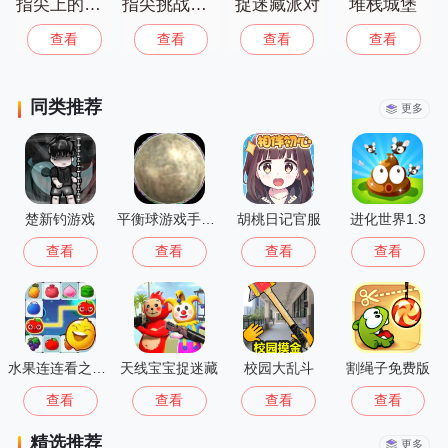
指尖上的高尔夫
指尖挑战安卓版
捉迷藏派对
堆栈城堡
查看
查看
查看
查看
同类推荐
更多
楚新钓游戏
平衡球游戏手机版
胡桃日记官服
进化世界1.3
查看
查看
查看
查看
水果连连看之水果连萌
天线宝宝捉迷藏
校园大乱斗
割绳子免费版
查看
查看
查看
查看
精选推荐
更多