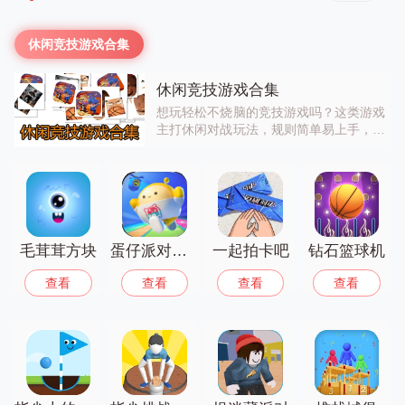
休闲竞技游戏合集
休闲竞技游戏合集
想玩轻松不烧脑的竞技游戏吗？这类游戏
主打休闲对战玩法，规则简单易上手，支
持多人联机开黑，碎片化时间就能玩一
局。玩法有趣又解压，快来和好友一起开
启休闲竞技之旅，享受对战的快乐吧！
毛茸茸方块
蛋仔派对官服版下载网易
一起拍卡吧
钻石篮球机
查看
查看
查看
查看