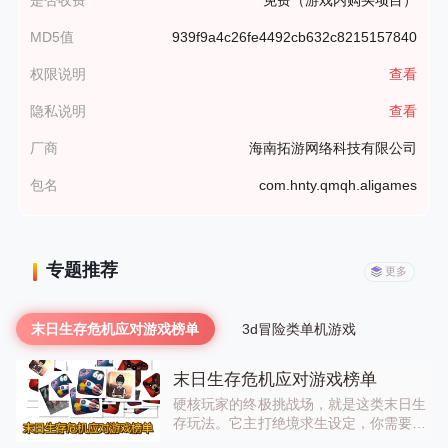
MD5值
939f9a4c26fe4492cb632c8215157840
权限说明
查看
隐私说明
查看
厂商
海南拓游网络科技有限公司
包名
com.hnty.qmqh.aligames
专题推荐
更多
末日生存危机应对游戏榜单
3d冒险类单机游戏
末日生存危机应对游戏榜单
硬核玩家的终极挑战场，就是这类末日生
存玩法。它主打绝境求生设定，你需要在
资源匮乏的环境里快速收集物资、搭建庇