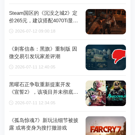
Steam国区的《沉没之城2》定
价265元，建议搭配4070Ti显卡
以获得较好体验
2026-07-12 09:00:18
《刺客信条：黑旗》重制版 因
微交易引发玩家差评潮
2026-07-11 12:40:05
黑曜石正争取重新提案开发
《宣誓2》，该项目并未彻底取
消
2026-07-11 12:34:05
《孤岛惊魂7》新玩法细节被披
露 或将变身为搜打撤游戏