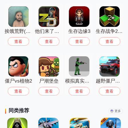
护所、应对各种突发危机，每一个选择都
关乎生死，既有争分夺秒收集物资的紧张
感，又有规划布局活下去的策略性，成功
撑过难关的成就感直接拉满，喜欢挑战极
限的朋友千万别错过！
挨饿荒野(联机版)
他们来了僵尸防御无限金币版
生存边缘3
生存战争2中文版下载安装
查看
查看
查看
查看
僵尸vs植物2
尸潮堡垒
模拟真实射击
越野僵尸飞车
查看
查看
查看
查看
同类推荐
更多