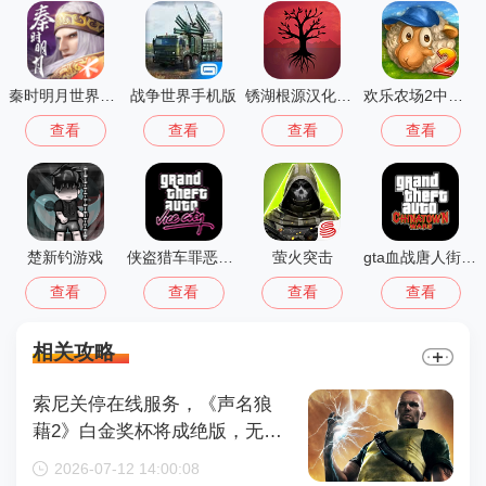
秦时明月世界测试服
战争世界手机版
锈湖根源汉化版 3.1.5
欢乐农场2中文版
查看
查看
查看
查看
楚新钓游戏
侠盗猎车罪恶都市中文版(GTA：SA MOD安装器)
萤火突击
gta血战唐人街汉化版1.01
查看
查看
查看
查看
相关攻略
索尼关停在线服务，《声名狼
藉2》白金奖杯将成绝版，无法
再获取
2026-07-12 14:00:08