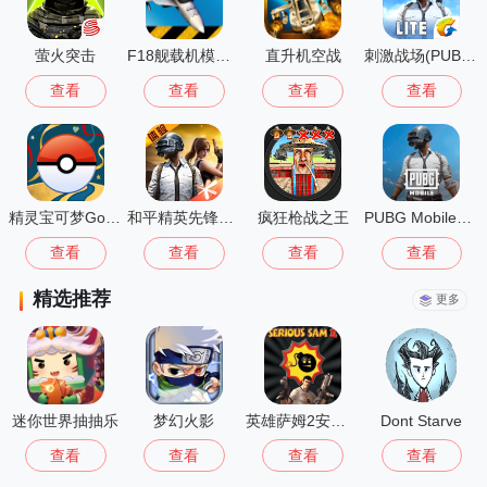
萤火突击
F18舰载机模拟起降2中文版
直升机空战
刺激战场(PUBG MOBILE LITE)
查看
查看
查看
查看
精灵宝可梦Go(Pokémon GO)
和平精英先锋服安装2026最新版
疯狂枪战之王
PUBG Mobile国际版
查看
查看
查看
查看
精选推荐
更多
迷你世界抽抽乐
梦幻火影
英雄萨姆2安卓版
Dont Starve
查看
查看
查看
查看