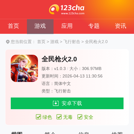
首页
游戏
应用
专题
资讯
您当前位置：
首页
>
游戏
>
飞行射击
>
全民枪火2.0
全民枪火2.0
版本：v1.0.3
/
大小：306.97MB
更新时间：2026-04-13 11:30:56
语言：简体中文
类型：飞行射击
安卓下载
绿色
无毒
安全