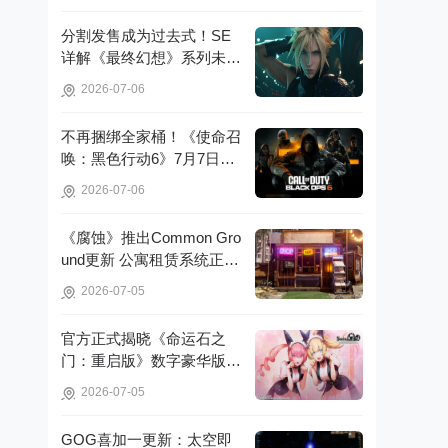
分割发售成为过去式！SE
详解《最终幻想》系列未来
。
重制策略!
2026-07-06
不再捆绑全家桶！《使命召
唤：黑色行动6》7月7日起
脱离官方启动器!
2026-07-06
《腐蚀》推出Common Gro
und更新 公寓租赁系统正式
亮相!
2026-07-05
官方正式揭晓《命运石之
门：重启版》数字豪华版的
详细信息!
2026-07-05
GOG喜加一更新：太空即