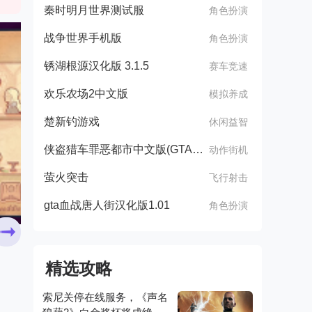
秦时明月世界测试服
角色扮演
战争世界手机版
角色扮演
锈湖根源汉化版 3.1.5
赛车竞速
欢乐农场2中文版
模拟养成
楚新钓游戏
休闲益智
侠盗猎车罪恶都市中文版(GTA：SA MOD安装器)
动作街机
萤火突击
飞行射击
gta血战唐人街汉化版1.01
角色扮演
精选攻略
索尼关停在线服务，《声名