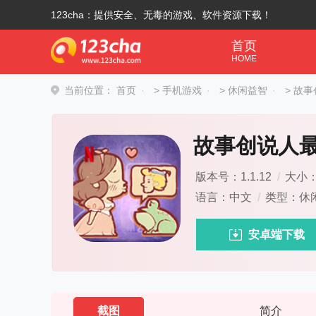
123cha：提供安全、无毒的游戏、软件资源下载！
首页
HOME
当前位置：
首页
>
手机游戏
>
休闲益智
>
故事
故事创说人
版本号：1.1.12
/
大小：6
语言：中文
/
类型：休
安卓端下载
截图
简介