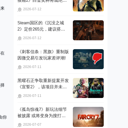
狼藉2》白金奖杯将成绝
起
版，无法再获取!
题来
2026-07-12
Steam国区的《沉没之城
2》定价265元，建议搭配4
070Ti显卡以获得较好体验!
2026-07-12
《刺客信条：黑旗》重制版
潜在
因微交易引发玩家差评潮!
2026-07-11
黑曜石正争取重新提案开发
选择
《宣誓2》，该项目并未彻
底取消!
2026-07-11
《孤岛惊魂7》新玩法细节
被披露 或将变身为搜打撤
由你
游戏!
2026-07-07