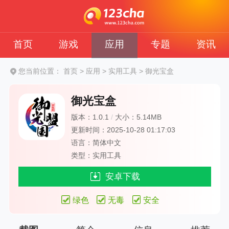
首页
游戏
应用
专题
资讯
您当前位置：
首页
>
应用
>
实用工具
>
御光宝盒
御光宝盒
版本：1.0.1
/
大小：5.14MB
更新时间：2025-10-28 01:17:03
语言：简体中文
类型：实用工具
安卓下载
绿色
无毒
安全