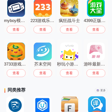
台还提供免实名、无广告的纯净体验，让
你随时开启轻松游戏时光。快去寻找属于
你的那一款吧！
myboy模拟器汉化版
223游戏乐园正版免费入口
疯狂战斗士
4399正版官方免费版
查看
查看
查看
查看
3733游戏盒最新版官方正版
芥末空间
秒玩小游戏软件vivo手机版免费
游咔最新版3.8.1
查看
查看
查看
查看
同类推荐
更多