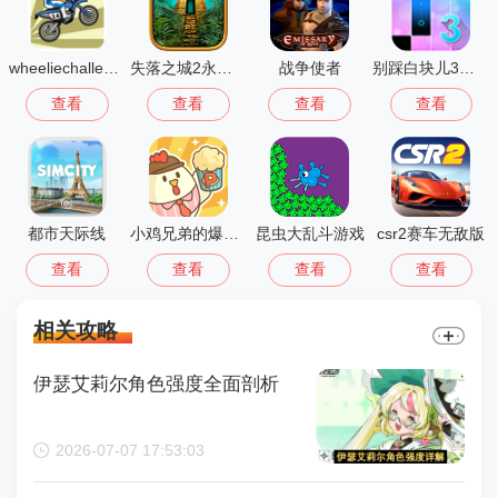
wheeliechallenge改鬼火
失落之城2永恒之谜
战争使者
别踩白块儿3多模式版
查看
查看
查看
查看
都市天际线
小鸡兄弟的爆米花店铺免广告
昆虫大乱斗游戏
csr2赛车无敌版
查看
查看
查看
查看
相关攻略
伊瑟艾莉尔角色强度全面剖析
2026-07-07 17:53:03