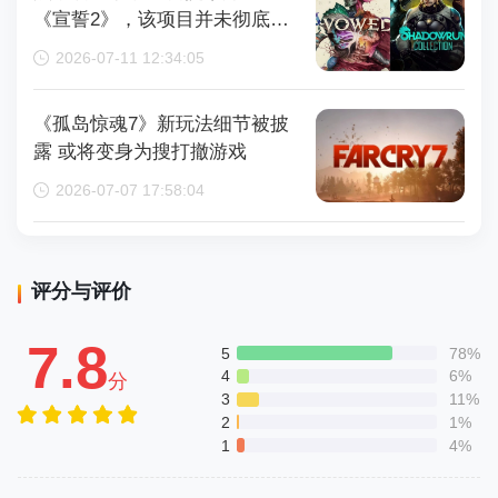
《宣誓2》，该项目并未彻底取
消
2026-07-11 12:34:05
《孤岛惊魂7》新玩法细节被披
露 或将变身为搜打撤游戏
2026-07-07 17:58:04
评分与评价
7.8
5
78%
4
6%
分
3
11%
2
1%
1
4%