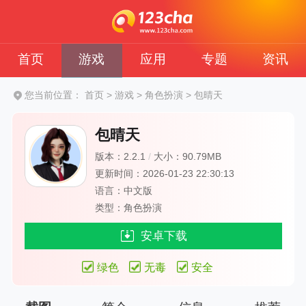
首页
游戏
应用
专题
资讯
您当前位置：
首页
>
游戏
>
角色扮演
>
包晴天
包晴天
版本：2.2.1
/
大小：90.79MB
更新时间：2026-01-23 22:30:13
语言：中文版
类型：角色扮演
安卓下载
绿色
无毒
安全