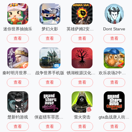
迷你世界抽抽乐
梦幻火影
英雄萨姆2安卓版
Dont Starve
查看
查看
查看
查看
秦时明月世界测试服
战争世界手机版
锈湖根源汉化版 3.1.5
欢乐农场2中文版
查看
查看
查看
查看
楚新钓游戏
侠盗猎车罪恶都市中文版(GTA：SA MOD安装器)
萤火突击
gta血战唐人街汉化版1.01
查看
查看
查看
查看