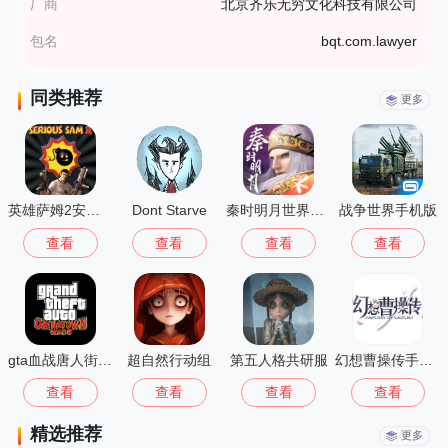
厂商
北京齐乐无穷文化科技有限公司
包名
bqt.com.lawyer
同类推荐
更多
英雄萨姆2安卓版
Dont Starve
秦时明月世界测试服
战争世界手机版
查看
查看
查看
查看
gta血战唐人街汉化版1.01
超自然行动组
第五人格共研服
幻想曹操传手机版
查看
查看
查看
查看
精选推荐
更多