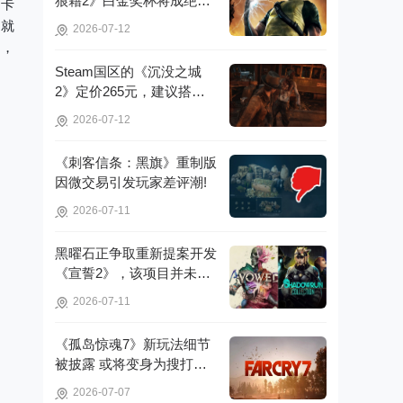
狼藉2》白金奖杯将成绝
的卡
版，无法再获取!
，就
2026-07-12
中，
Steam国区的《沉没之城
2》定价265元，建议搭配4
070Ti显卡以获得较好体验!
2026-07-12
《刺客信条：黑旗》重制版
因微交易引发玩家差评潮!
2026-07-11
黑曜石正争取重新提案开发
《宣誓2》，该项目并未彻
底取消!
2026-07-11
《孤岛惊魂7》新玩法细节
被披露 或将变身为搜打撤
游戏!
2026-07-07