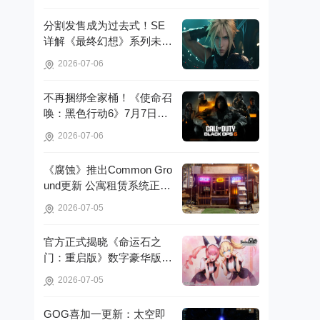
分割发售成为过去式！SE
详解《最终幻想》系列未来
重制策略!
2026-07-06
不再捆绑全家桶！《使命召
唤：黑色行动6》7月7日起
脱离官方启动器!
2026-07-06
《腐蚀》推出Common Gro
und更新 公寓租赁系统正式
亮相!
2026-07-05
官方正式揭晓《命运石之
门：重启版》数字豪华版的
详细信息!
2026-07-05
GOG喜加一更新：太空即