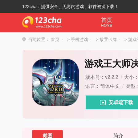
123cha：提供安全、无毒的游戏、软件资源下载！
首页
HOME
当前位置：
首页
>
手机游戏
>
放置卡牌
>
游戏
游戏王大师
版本号：v2.2.2
/
大小：1
语言：简体中文
/
类型
安卓端下载
截图
简介