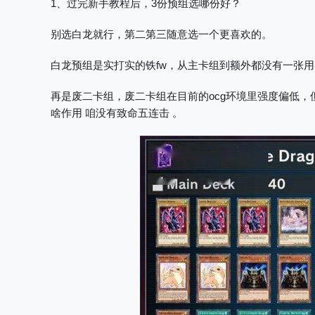
1、过完新手教程后，3份预组选哪份好？
别选白龙就行，第二第三随意选一个更喜欢的。
白龙预组是实打实的铁fw，从主卡组到额外都没有一张
再是废二卡组，废二卡组在目前的ocg环境里强度偏低，
啥作用 咱没有致命五连击 。