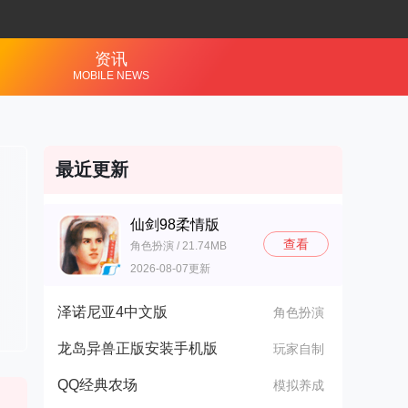
资讯
MOBILE NEWS
最近更新
仙剑98柔情版
查看
角色扮演 / 21.74MB
2026-08-07更新
泽诺尼亚4中文版
角色扮演
龙岛异兽正版安装手机版
玩家自制
QQ经典农场
模拟养成