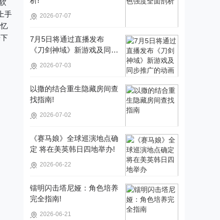
析!
读软
上手
2026-07-07
记忆
来下
7月5日将通过直播发布
《刀剑神域》新游戏及同步
推广的动画内容，整场直播
2026-07-03
时长为110分钟!
以撒的结合重生隐藏房间查
找指南!
2026-07-02
《赛马娘》全球巡演地点确
定 将在美英韩日四地举办!
2026-06-22
镭明闪击塔尼娅：角色培养
完全指南!
2026-06-21