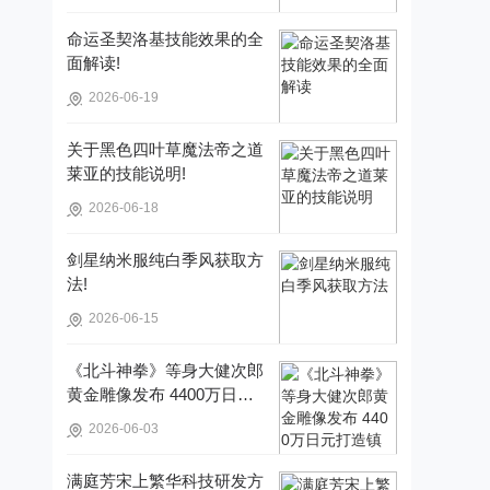
命运圣契洛基技能效果的全
面解读!
2026-06-19
关于黑色四叶草魔法帝之道
莱亚的技能说明!
2026-06-18
剑星纳米服纯白季风获取方
法!
2026-06-15
《北斗神拳》等身大健次郎
黄金雕像发布 4400万日元
打造镇宅珍品!
2026-06-03
满庭芳宋上繁华科技研发方