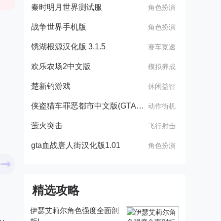
秦时明月世界测试服
角色扮演
战争世界手机版
角色扮演
锈湖根源汉化版 3.1.5
赛车竞速
欢乐农场2中文版
模拟养成
楚新钓游戏
休闲益智
侠盗猎车罪恶都市中文版(GTA：SA MOD安装器)
动作街机
萤火突击
飞行射击
gta血战唐人街汉化版1.01
角色扮演
精选攻略
伊瑟艾莉尔角色强度全面剖