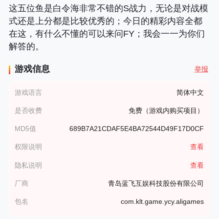
这五位鱼是白令海非常不错的S战力，无论是对战模
式还是上分都是比较优秀的；今日的精彩内容全都
在这，有什么不懂的可以来问FY；我会一一为你们
解答的。
游戏信息
举报
游戏语言
简体中文
是否收费
免费（游戏内购买项目）
MD5值
689B7A21CDAF5E4BA72544D49F17D0CF
权限说明
查看
隐私说明
查看
厂商
青岛蓝飞互娱科技股份有限公司
包名
com.klt.game.ycy.aligames