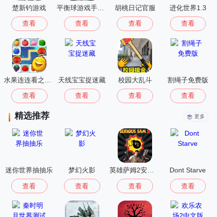
楚新钓游戏
平衡球游戏手机版
胡桃日记官服
进化世界1.3
查看
查看
查看
查看
水果连连看之水果连萌
天线宝宝捉迷藏
校园大乱斗
割绳子免费版
查看
查看
查看
查看
精选推荐
更多
迷你世界抽抽乐
梦幻火影
英雄萨姆2安卓版
Dont Starve
查看
查看
查看
查看