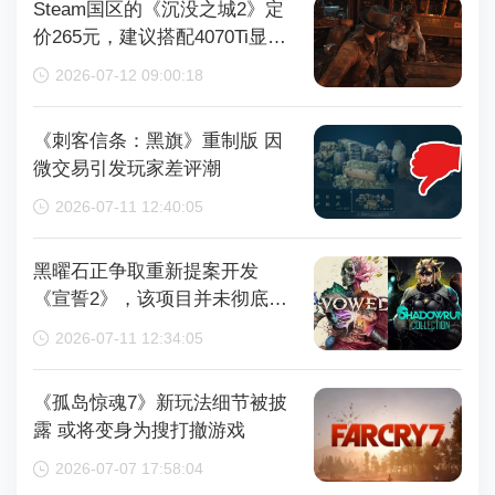
Steam国区的《沉没之城2》定
价265元，建议搭配4070Ti显卡
以获得较好体验
2026-07-12 09:00:18
《刺客信条：黑旗》重制版 因
微交易引发玩家差评潮
2026-07-11 12:40:05
黑曜石正争取重新提案开发
《宣誓2》，该项目并未彻底取
消
2026-07-11 12:34:05
《孤岛惊魂7》新玩法细节被披
露 或将变身为搜打撤游戏
2026-07-07 17:58:04