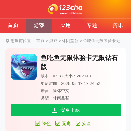
首页
游戏
应用
专题
资讯
您当前位置：
首页
>
游戏
>
休闲益智
>
鱼吃鱼无限体验卡无限钻石版
鱼吃鱼无限体验卡无限钻石
版
版本：v2.3
/
大小：20.4MB
更新时间：2025-05-19 12:24:52
语言：简体中文
类型：休闲益智
安卓下载
绿色
无毒
安全