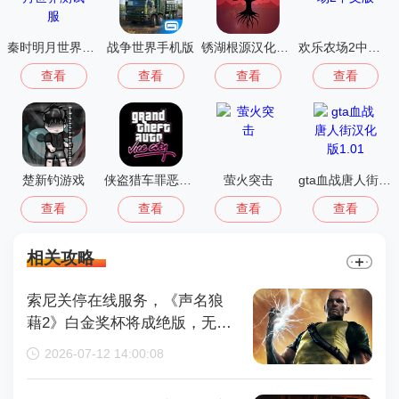
秦时明月世界测试服
战争世界手机版
锈湖根源汉化版 3.1.5
欢乐农场2中文版
查看
查看
查看
查看
楚新钓游戏
侠盗猎车罪恶都市中文版(GTA：SA MOD安装器)
萤火突击
gta血战唐人街汉化版1.01
查看
查看
查看
查看
相关攻略
索尼关停在线服务，《声名狼
藉2》白金奖杯将成绝版，无法
再获取
2026-07-12 14:00:08