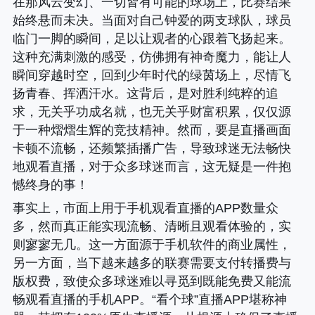
在那风云变幻、一切皆有可能的球场上，比赛结果
始终悬而未决。当面对自己钟爱的两支球队，球员
临门一脚的瞬间，足以让观者的心跟着飞扬起来。
这种充满刺激的感受，仿佛拥有神奇魔力，能让人
瞬间穿越时空，回到少年时代的绿茵场上，尽情飞
扬青春、挥洒汗水。这背后，是对胜利纯粹的追
求，无关乎功成名就，也无关乎财富积累，仅仅源
于一种熠熠生辉的竞技精神。然而，要是直播画面
卡顿不流畅，还频繁插播广告，导致球迷无法畅快
地观看直播，对于众多球迷而言，这无疑是一件抱
憾终身的事！
事实上，市面上用于手机观看直播的APP数量众
多，然而真正能实现流畅、清晰且观看体验的，实
则寥寥无几。这一方面源于手机软件的商业属性，
另一方面，当下越来越多的联赛需要支付转播费与
版权费，致使众多球迷难以寻觅到既能免费又能流
畅观看直播的手机APP。“看个球”直播APP堪称神