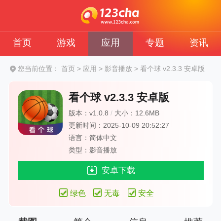
首页
游戏
应用
专题
资讯
您当前位置：
首页
>
应用
>
影音播放
>
看个球 v2.3.3 安卓版
看个球 v2.3.3 安卓版
版本：v1.0.8
/
大小：12.6MB
更新时间：2025-10-09 20:52:27
语言：简体中文
类型：影音播放
安卓下载
绿色
无毒
安全