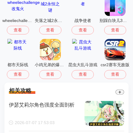
wheeliechallenge改鬼火
失落之城2永恒之谜
战争使者
别踩白块儿3多模式版
查看
查看
查看
查看
都市天际线
小鸡兄弟的爆米花店铺免广告
昆虫大乱斗游戏
csr2赛车无敌版
查看
查看
查看
查看
相关攻略
伊瑟艾莉尔角色强度全面剖析
2026-07-07 17:53:03