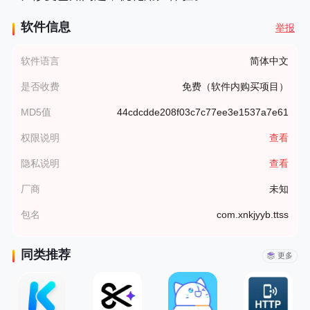
软件信息
举报
软件语言
简体中文
是否收费
免费（软件内购买项目）
MD5值
44cdcdde208f03c7c77ee3e1537a7e61
权限说明
查看
隐私说明
查看
厂商
未知
包名
com.xnkjyyb.ttss
同类推荐
更多