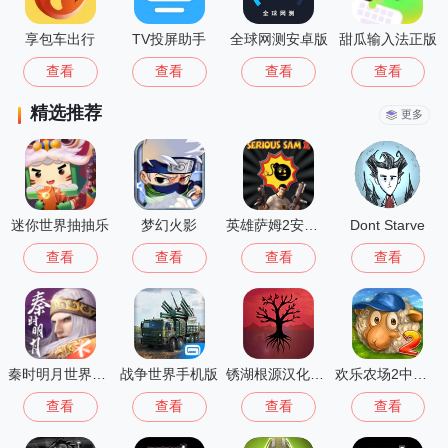
享包车出行
TV投屏助手
全球网测安卓版
甜瓜输入法正版
查看
查看
查看
查看
精选推荐
更多
迷你世界抽抽乐
梦幻火影
英雄萨姆2安卓版
Dont Starve
查看
查看
查看
查看
秦时明月世界测试服
战争世界手机版
锈湖根源汉化版 3.1.5
欢乐农场2中文版
查看
查看
查看
查看