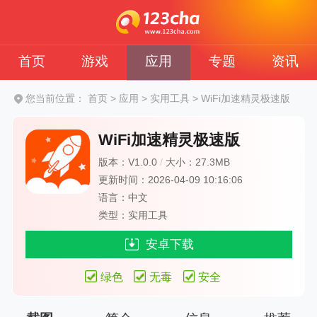
首页
游戏
应用
专题
资讯
您当前位置：
首页
>
应用
>
实用工具
>
WiFi加速精灵极速版
WiFi加速精灵极速版
版本：V1.0.0
/
大小：27.3MB
更新时间：2026-04-09 10:16:06
语言：中文
类型：实用工具
安卓下载
绿色
无毒
安全