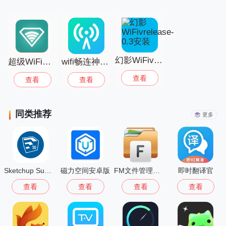
幻影WiFivrelease-0.3安装
超级WiFi客户端
wifi畅连神器软件
查看
查看
查看
同类推荐
更多
Sketchup Su模型安卓版
磁力空间安卓版
FM文件管理器手机版
即时翻译官
查看
查看
查看
查看