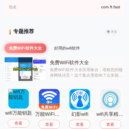
包名
com.ft.fast
专题推荐
更多
免费WiFi软件大全
好用的wifi软件
免费WiFi软件大全
免费WiFi软件大全应用集合，堪称您的随
身网络法宝！这个集合里收纳了众多能够
快速连接公共WiFi的应用，让无线网络近
在咫尺，相比手机流量，既省钱又实用。
不管您在什么地方，只需轻轻一键，就能
自动搜寻并连接周围的WiFi，而且还能检
测网速、监测信号强度，甚至强化WiFi信
号，轻松提高上网速度。帮您节省流量、
wifi万能钥匙
节约时间，让上网变得更加自由、畅快！
万能WiFi天天连
幻影wifi
wifi共享精灵手机版
赶快下载，尽情享受随时随地的免费网络
查看
查看
查看
查看
吧！