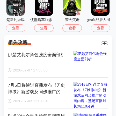
楚新钓游戏
侠盗猎车罪恶都市中文版(GTA：SA MOD安装器)
萤火突击
gta血战唐人街汉化版1.01
查看
查看
查看
查看
相关攻略
伊瑟艾莉尔角色强度全面剖析
2026-07-07 17:53:03
7月5日将通过直播发布《刀剑
神域》新游戏及同步推广的动
画内容，整场直播时长为110分
2026-07-03 12:07:04
钟