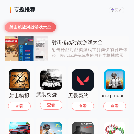
专题推荐
更多
射击枪战对战游戏大全
射击枪战对战游戏大全
射击枪战对战类游戏主打爽快的射击体
验，核心玩法是玩家使用各类枪械武器，
击败对手完成关卡任务，有闯关、多人竞
技、生存等多种模式可以选择，节奏快爽
感足，玩起来刺激解压。感兴趣的小伙伴
快快下载吧！
武装突袭三手机版
射击模拟
无畏契约手游下载手机版
pubg mobile国际服
查看
查看
查看
查看