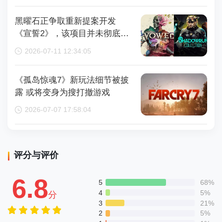
黑曜石正争取重新提案开发
《宣誓2》，该项目并未彻底取
消
2026-07-11 12:34:05
《孤岛惊魂7》新玩法细节被披
露 或将变身为搜打撤游戏
2026-07-07 17:58:04
评分与评价
6.8
5
68%
4
5%
分
3
21%
2
5%