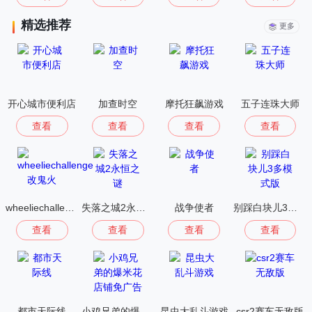
精选推荐
更多
开心城市便利店
加查时空
摩托狂飙游戏
五子连珠大师
查看
查看
查看
查看
wheeliechallenge改鬼火
失落之城2永恒之谜
战争使者
别踩白块儿3多模式版
查看
查看
查看
查看
都市天际线
小鸡兄弟的爆米花店铺免广告
昆虫大乱斗游戏
csr2赛车无敌版