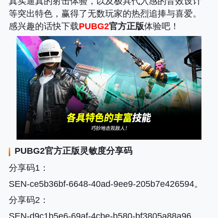
真实逼真的射击体验，以及极具代入感的音效设计
等突出特色，赢得了无数玩家的热烈追捧与喜爱。
感兴趣的话快下载
PUBG2
官方正版
体验吧！
PUBG2
官方正版灵敏度分享码
分享码1
：
SEN-ce5b36bf-6648-40ad-9ee9-205b7e426594。
分享码2
：
SEN-d9c1b5e6-69af-4cbe-b580-bf3805a88a96。