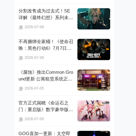
分割发售成为过去式！SE
详解《最终幻想》系列未来
重制策略!
2026-07-06
不再捆绑全家桶！《使命召
唤：黑色行动6》7月7日起
脱离官方启动器!
2026-07-06
《腐蚀》推出Common Gro
und更新 公寓租赁系统正式
亮相!
2026-07-05
官方正式揭晓《命运石之
门：重启版》数字豪华版的
详细信息!
2026-07-05
GOG喜加一更新：太空即