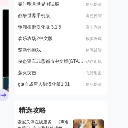
秦时明月世界测试服
角色扮演
战争世界手机版
角色扮演
锈湖根源汉化版 3.1.5
赛车竞速
欢乐农场2中文版
模拟养成
楚新钓游戏
休闲益智
侠盗猎车罪恶都市中文版(GTA：SA MOD安装器)
动作街机
萤火突击
飞行射击
gta血战唐人街汉化版1.01
角色扮演
精选攻略
索尼关停在线服务，《声名