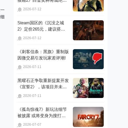
狼藉2》白金奖杯将成绝
版，无法再获取!
2026-07-12
在一
细细
Steam国区的《沉没之城
2》定价265元，建议搭配4
070Ti显卡以获得较好体验!
2026-07-12
《刺客信条：黑旗》重制版
因微交易引发玩家差评潮!
2026-07-11
黑曜石正争取重新提案开发
《宣誓2》，该项目并未彻
底取消!
2026-07-11
《孤岛惊魂7》新玩法细节
被披露 或将变身为搜打撤
游戏!
2026-07-07