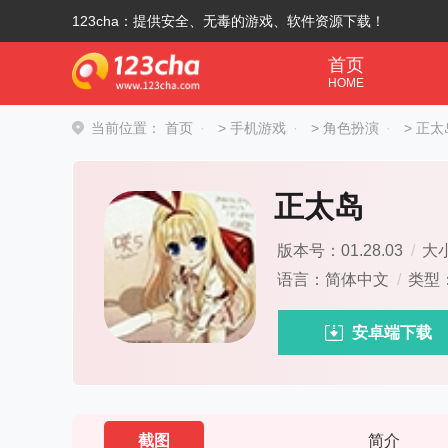
123cha：提供安全、无毒的游戏、软件资源下载！
首页
HOME
当前位置：
首页
>
手机游戏
>
角色扮演
>
正太
正太岛
版本号：01.28.03
/
大小
语言：简体中文
/
类型
安卓端下载
截图
简介