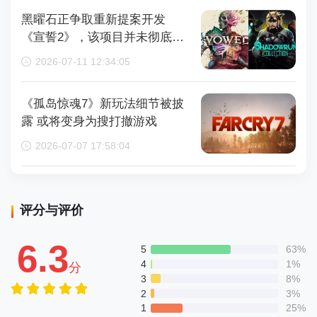
黑曜石正争取重新提案开发
《宣誓2》，该项目并未彻底取
消
2026-07-11 12:34:05
《孤岛惊魂7》新玩法细节被披
露 或将变身为搜打撤游戏
2026-07-07 17:58:04
评分与评价
6.3
5
63%
4
1%
分
3
8%
2
3%
1
25%