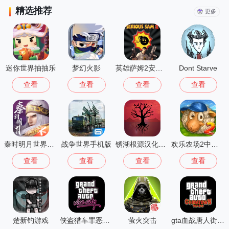
精选推荐
更多
迷你世界抽抽乐
梦幻火影
英雄萨姆2安卓版
Dont Starve
查看
查看
查看
查看
秦时明月世界测试服
战争世界手机版
锈湖根源汉化版 3.1.5
欢乐农场2中文版
查看
查看
查看
查看
楚新钓游戏
侠盗猎车罪恶都市中文版(GTA：SA MOD安装器)
萤火突击
gta血战唐人街汉化版1.01