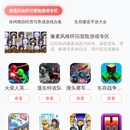
像素风格怀旧冒险游戏专区
休闲模拟经营与养成游戏合集
生存建造手游大全
像素风格怀旧冒险游戏专区
以经典的像素画面为特色，涵盖冒险、养
成、解谜等多种玩法，简约却充满趣味的
画面与丰富的游戏内容，带你回到像素游
戏的黄金时代，独特的复古风格与趣味玩
法，带来别样的游戏体验，快来体验怀旧
像素的乐趣！
火柴人英雄格斗最新版
逃生特攻队
撞头赛车中文版
生存战争野人岛联机版
查看
查看
查看
查看