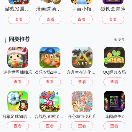
游戏发展国中文版
漫画道场物语
宇宙小镇
磁铁盒冒险
查看
查看
查看
查看
同类推荐
更多
迷你世界抽抽乐
欢乐农场2中文版
方舟生存进化重制版
QQ经典农场
查看
查看
查看
查看
冠军足球物语2最新版
合战忍者村汉化版
开心城市便利店
花园战争2
查看
查看
查看
查看