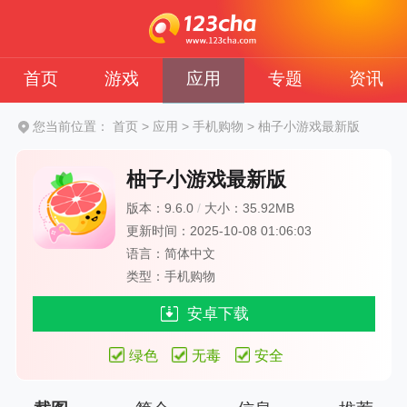
首页
游戏
应用
专题
资讯
您当前位置：
首页
>
应用
>
手机购物
>
柚子小游戏最新版
柚子小游戏最新版
版本：9.6.0
/
大小：35.92MB
更新时间：2025-10-08 01:06:03
语言：简体中文
类型：手机购物
安卓下载
绿色
无毒
安全