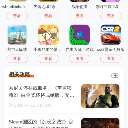
wheeliechallenge改鬼火
失落之城2永恒之谜
战争使者
别踩白块儿3多模式版
查看
查看
查看
查看
都市天际线
小鸡兄弟的爆米花店铺免广告
昆虫大乱斗游戏
csr2赛车无敌版
查看
查看
查看
查看
相关攻略
索尼关停在线服务，《声名狼
藉2》白金奖杯将成绝版，无法
再获取
2026-07-12 14:00:08
Steam国区的《沉没之城2》定