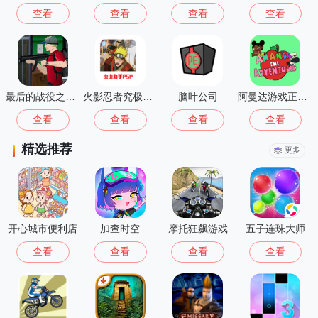
查看
查看
查看
查看
最后的战役之联合之城中文无敌版
火影忍者究极冲击游戏
脑叶公司
阿曼达游戏正版1.0.7
查看
查看
查看
查看
精选推荐
更多
开心城市便利店
加查时空
摩托狂飙游戏
五子连珠大师
查看
查看
查看
查看