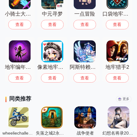
寻找属于你的那一款吧！
小骑士大冒险
中元寻梦
一点冒险
口袋地牢传说
查看
查看
查看
查看
地牢编年史汉化版
像素地牢少女前线
阿斯特赖亚六面神谕
地牢猎手2
查看
查看
查看
查看
同类推荐
更多
wheeliechallenge改鬼火
失落之城2永恒之谜
战争使者
幻想名将录2025中文版