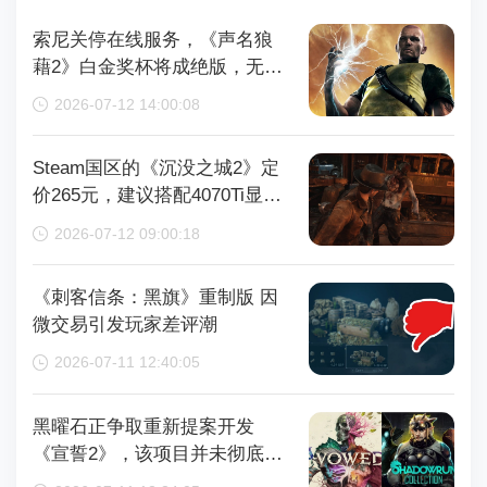
索尼关停在线服务，《声名狼
藉2》白金奖杯将成绝版，无法
再获取
2026-07-12 14:00:08
Steam国区的《沉没之城2》定
价265元，建议搭配4070Ti显卡
以获得较好体验
2026-07-12 09:00:18
《刺客信条：黑旗》重制版 因
微交易引发玩家差评潮
2026-07-11 12:40:05
黑曜石正争取重新提案开发
《宣誓2》，该项目并未彻底取
消