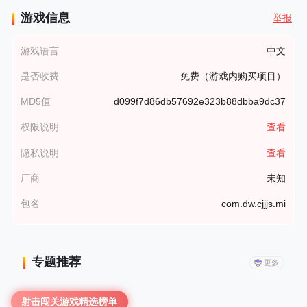
游戏信息
举报
游戏语言
中文
是否收费
免费（游戏内购买项目）
MD5值
d099f7d86db57692e323b88dbba9dc37
权限说明
查看
隐私说明
查看
厂商
未知
包名
com.dw.cjjjs.mi
专题推荐
更多
射击闯关游戏精选榜单