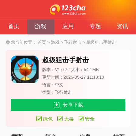
首页
游戏
应用
专题
资讯
您当前位置：
首页
>
游戏
>
飞行射击
>
超级狙击手射击
超级狙击手射击
版本：V1.0.7
/
大小：54.1MB
更新时间：2026-05-27 11:19:10
语言：中文
类型：飞行射击
安卓下载
绿色
无毒
安全