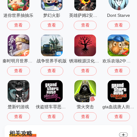
迷你世界抽抽乐
梦幻火影
英雄萨姆2安卓版
Dont Starve
查看
查看
查看
查看
秦时明月世界测试服
战争世界手机版
锈湖根源汉化版 3.1.5
欢乐农场2中文版
查看
查看
查看
查看
楚新钓游戏
侠盗猎车罪恶都市中文版(GTA：SA MOD安装器)
萤火突击
gta血战唐人街汉化版1.01
查看
查看
查看
查看
相关攻略