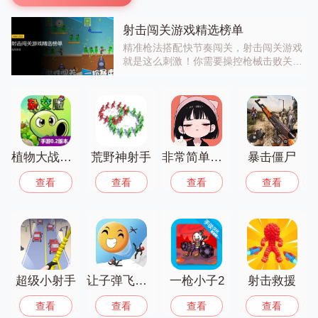
射击闯关游戏精选榜单
精准枪法搭配快节奏闯关，射击闯关游戏
就是这么刺激！你需要操控枪械击败关卡
中的敌人，通过提升枪法技巧、搭配武器
装备完成高难度挑战，解锁专属枪械和称
号。从休闲的卡通射击到硬核的真实枪
战，玩法多样任你选，既适合新手练手，
也能满足高手追求的操作性，想成为枪
神？快来加入射击闯关的战场！
植物大战僵尸杂交重制版
荒野神射手
非常简单的古墓冒险
暴击僵尸
查看
查看
查看
查看
超级小射手
让子弹飞一下
一枪小子2
射击救援
查看
查看
查看
查看