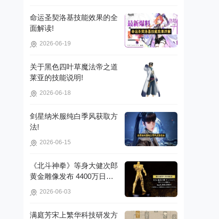
命运圣契洛基技能效果的全
面解读!
2026-06-19
关于黑色四叶草魔法帝之道
莱亚的技能说明!
2026-06-18
剑星纳米服纯白季风获取方
法!
2026-06-15
《北斗神拳》等身大健次郎
黄金雕像发布 4400万日元
打造镇宅珍品!
2026-06-03
满庭芳宋上繁华科技研发方