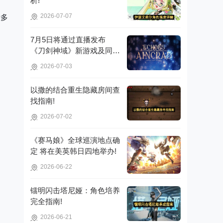
析!
2026-07-07
诸多
7月5日将通过直播发布
《刀剑神域》新游戏及同步
推广的动画内容，整场直播
2026-07-03
时长为110分钟!
以撒的结合重生隐藏房间查
。
找指南!
2026-07-02
《赛马娘》全球巡演地点确
定 将在美英韩日四地举办!
2026-06-22
镭明闪击塔尼娅：角色培养
完全指南!
2026-06-21