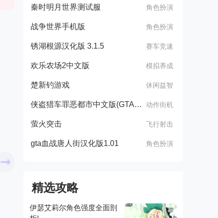
秦时明月世界测试服
角色扮演
战争世界手机版
角色扮演
锈湖根源汉化版 3.1.5
赛车竞速
欢乐农场2中文版
模拟养成
楚新钓游戏
休闲益智
侠盗猎车罪恶都市中文版(GTA：SA MOD安装器)
动作街机
萤火突击
飞行射击
gta血战唐人街汉化版1.01
角色扮演
精选攻略
伊瑟艾莉尔角色强度全面剖