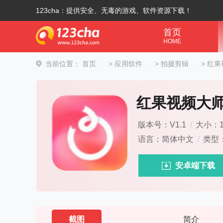
123cha：提供安全、无毒的游戏、软件资源下载！
首页
HOME
当前位置：
首页
>
应用软件
>
拍摄剪辑
>
红果
红果视频大
版本号：V1.1
/
大小：1
语言：简体中文
/
类型
安卓端下载
截图
简介