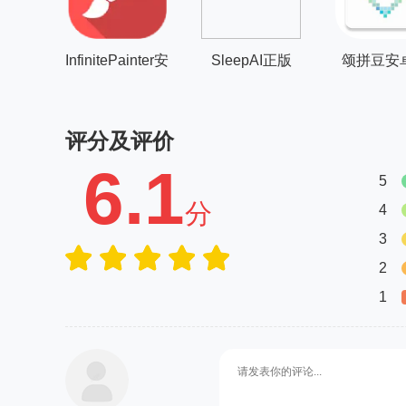
InfinitePainter安
SleepAI正版
颂拼豆安
卓版
评分及评价
6.1
5
分
4
3
2
1