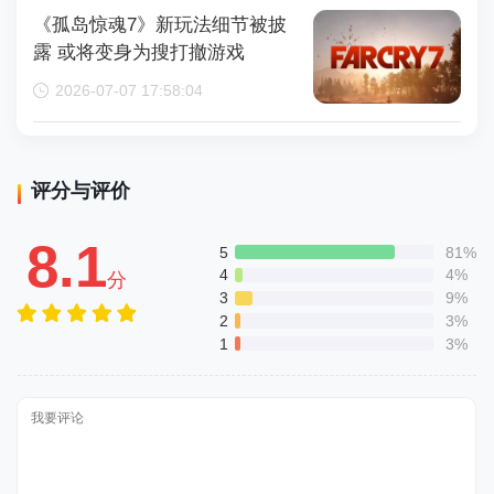
《孤岛惊魂7》新玩法细节被披
露 或将变身为搜打撤游戏
2026-07-07 17:58:04
评分与评价
8.1
5
81%
4
4%
分
3
9%
2
3%
1
3%