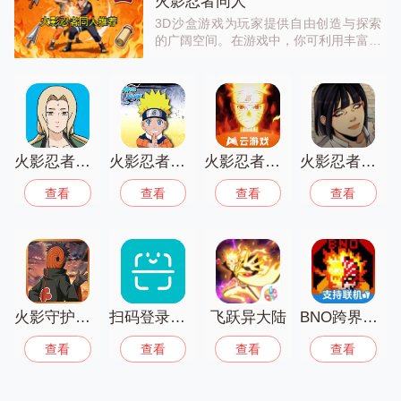
火影忍者同人
3D沙盒游戏为玩家提供自由创造与探索
的广阔空间。在游戏中，你可利用丰富的
方块与工具，随心所欲建造建筑、塑造地
形，从宏伟城堡到奇幻世界。自由探索开
放世界，发现隐藏资源与神秘地点。支持
多人联机，与好友合作共建或展开创意比
拼。独特的物理引擎让互动更真实，如物
体的碰撞、破坏等。在这里，发挥无限创
意，体验自由创造与探索的乐趣，构建属
火影忍者异族崛起5.0汉化版
火影忍者究极冲击手游官方版
火影忍者云游戏版
火影忍者忍者之主
于自己的虚拟天地。
查看
查看
查看
查看
火影守护木叶村国际版
扫码登录器火影忍者最新版
飞跃异大陆
BNO跨界对决联机版
查看
查看
查看
查看