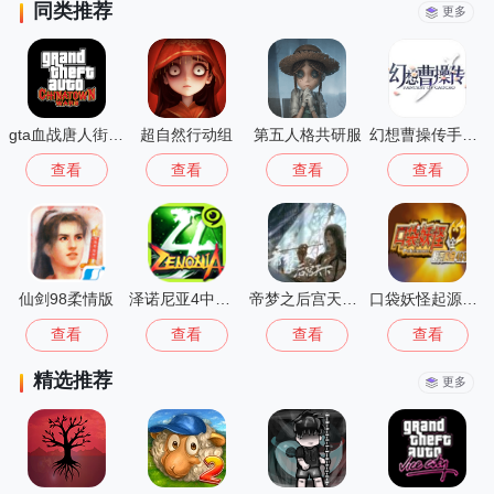
同类推荐
更多
gta血战唐人街汉化版1.01
超自然行动组
第五人格共研服
幻想曹操传手机版
查看
查看
查看
查看
仙剑98柔情版
泽诺尼亚4中文版
帝梦之后宫天下正版
口袋妖怪起源心金完结版
查看
查看
查看
查看
精选推荐
更多