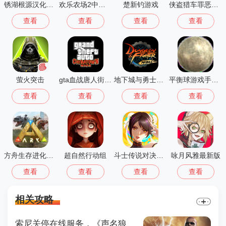
锈湖根源汉化版 3.1.5
欢乐农场2中文版
楚新钓游戏
侠盗猎车罪恶都市中文版(GTA：SA MOD安装器)
查看
查看
查看
查看
萤火突击
gta血战唐人街汉化版1.01
地下城与勇士M韩国版
平衡球游戏手机版
查看
查看
查看
查看
方舟生存进化重制版
超自然行动组
斗士传说对决之星
咏月风雅最新版
查看
查看
查看
查看
相关攻略
索尼关停在线服务，《声名狼