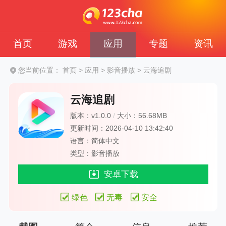
首页
游戏
应用
专题
资讯
您当前位置：
首页
>
应用
>
影音播放
>
云海追剧
云海追剧
版本：v1.0.0
/
大小：56.68MB
更新时间：2026-04-10 13:42:40
语言：简体中文
类型：影音播放
安卓下载
绿色
无毒
安全