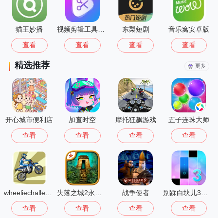
猫王妙播
视频剪辑工具免费版
东梨短剧
音乐窝安卓版
查看
查看
查看
查看
精选推荐
更多
开心城市便利店
加查时空
摩托狂飙游戏
五子连珠大师
查看
查看
查看
查看
wheeliechallenge改鬼火
失落之城2永恒之谜
战争使者
别踩白块儿3多模式版
查看
查看
查看
查看