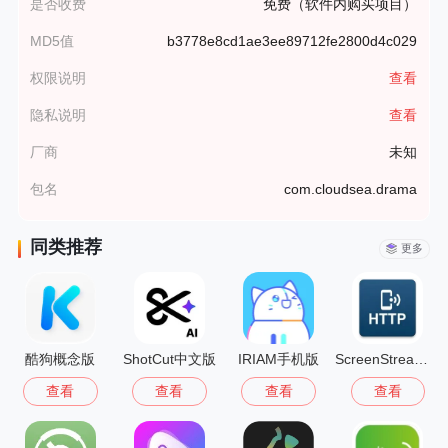
是否收费
免费（软件内购买项目）
MD5值
b3778e8cd1ae3ee89712fe2800d4c029
权限说明
查看
隐私说明
查看
厂商
未知
包名
com.cloudsea.drama
同类推荐
更多
酷狗概念版
ShotCut中文版
IRIAM手机版
ScreenStream安卓版
查看
查看
查看
查看