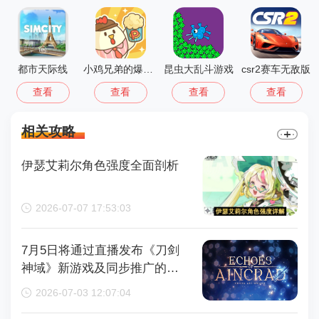
都市天际线
小鸡兄弟的爆米花店铺免广告
昆虫大乱斗游戏
csr2赛车无敌版
查看
查看
查看
查看
相关攻略
伊瑟艾莉尔角色强度全面剖析
2026-07-07 17:53:03
7月5日将通过直播发布《刀剑
神域》新游戏及同步推广的动
画内容，整场直播时长为110分
2026-07-03 12:07:04
钟