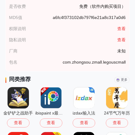
是否收费
免费（软件内购买项目）
MD5值
a6fc4f373102db797f6e21a8c317a0d6
权限说明
查看
隐私说明
查看
厂商
未知
包名
com.zhongsou.zmall.legouscmall
同类推荐
更多
金铲铲之战助手
ibispaint x最新版
izdax输入法
24节气万年历
查看
查看
查看
查看