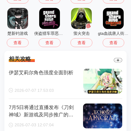
楚新钓游戏
侠盗猎车罪恶都市中文版(GTA：SA MOD安装器)
萤火突击
gta血战唐人街汉化版1.01
查看
查看
查看
查看
相关攻略
伊瑟艾莉尔角色强度全面剖析
2026-07-07 17:53:03
7月5日将通过直播发布《刀剑
神域》新游戏及同步推广的动
画内容，整场直播时长为110分
2026-07-03 12:07:04
钟