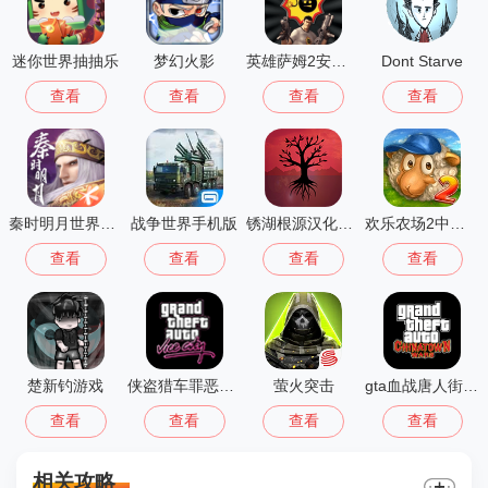
迷你世界抽抽乐
梦幻火影
英雄萨姆2安卓版
Dont Starve
查看
查看
查看
查看
秦时明月世界测试服
战争世界手机版
锈湖根源汉化版 3.1.5
欢乐农场2中文版
查看
查看
查看
查看
楚新钓游戏
侠盗猎车罪恶都市中文版(GTA：SA MOD安装器)
萤火突击
gta血战唐人街汉化版1.01
查看
查看
查看
查看
相关攻略