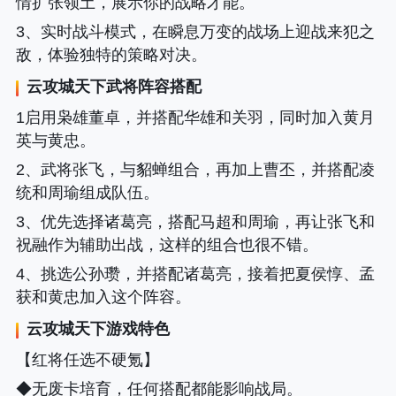
情扩张领土，展示你的战略才能。
3、实时战斗模式，在瞬息万变的战场上迎战来犯之
敌，体验独特的策略对决。
云攻城天下
武将阵容搭配
1启用枭雄董卓，并搭配华雄和关羽，同时加入黄月
英与黄忠。
2、武将张飞，与貂蝉组合，再加上曹丕，并搭配凌
统和周瑜组成队伍。
3、优先选择诸葛亮，搭配马超和周瑜，再让张飞和
祝融作为辅助出战，这样的组合也很不错。
4、挑选公孙瓒，并搭配诸葛亮，接着把夏侯惇、孟
获和黄忠加入这个阵容。
云攻城天下
游戏特色
【红将任选不硬氪】
◆无废卡培育，任何搭配都能影响战局。