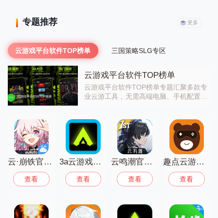
专题推荐
更多
云游戏平台软件TOP榜单
三国策略SLG专区
云游戏平台软件TOP榜单
云游戏平台软件TOP榜单专题汇聚多款专
业云游工具，无需高端电脑、手机配置，
云端运行《赛博朋克2077》《艾尔登法
环》等3A大作，支持高清画质、低延迟
游玩，部分还提供免费时长兑换，满足游
戏爱好者的性能需求。有需求的话就来试
试吧！
云·崩铁官方版
3a云游戏正版安装
云鸣潮官方正版
趣点云游戏最新版
查看
查看
查看
查看