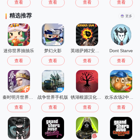
查看
查看
查看
查看
精选推荐
更多
迷你世界抽抽乐
梦幻火影
英雄萨姆2安卓版
Dont Starve
查看
查看
查看
查看
秦时明月世界测试服
战争世界手机版
锈湖根源汉化版 3.1.5
欢乐农场2中文版
查看
查看
查看
查看