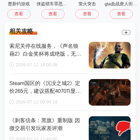
楚新钓游戏
侠盗猎车罪恶都市中文版(GTA：SA MOD安装器)
萤火突击
gta血战唐人街汉化版1.01
查看
查看
查看
查看
相关攻略
索尼关停在线服务，《声名狼
藉2》白金奖杯将成绝版，无法
再获取
2026-07-12 14:00:08
Steam国区的《沉没之城2》定
价265元，建议搭配4070Ti显卡
以获得较好体验
2026-07-12 09:00:18
《刺客信条：黑旗》重制版 因
微交易引发玩家差评潮
2026-07-11 12:40:05