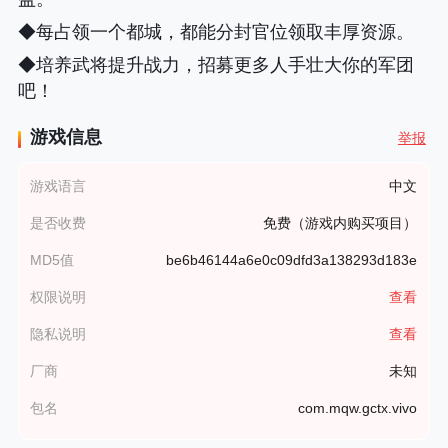
◆每占领一个都城，都能分封官位领取丰厚资源。
◆培养武将提升战力，招募更多人手壮大你的军团
吧！
游戏信息
举报
游戏语言
中文
是否收费
免费（游戏内购买项目）
MD5值
be6b46144a6e0c09dfd3a138293d183e
权限说明
查看
隐私说明
查看
厂商
未知
包名
com.mqw.gctx.vivo