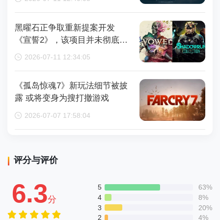
黑曜石正争取重新提案开发
《宣誓2》，该项目并未彻底取
消
2026-07-11 12:34:05
《孤岛惊魂7》新玩法细节被披
露 或将变身为搜打撤游戏
2026-07-07 17:58:04
评分与评价
6.3
5
63%
4
8%
分
3
20%
2
4%