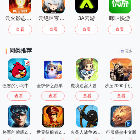
云火影忍者秒玩
云绝区零正版
3A云游
咪咕快游
查看
查看
查看
查看
同类推荐
更多
愤怒的小鸟中文版
金铲铲之战单机版
魔境迷宫大冒险离线版
沙丘2000手机单机版
查看
查看
查看
查看
将军的荣耀2最新版
世界征服者2无限勋章
火柴人战争999999钻999999金币最新版(StickWar:Legacy)
征服堡垒中文版