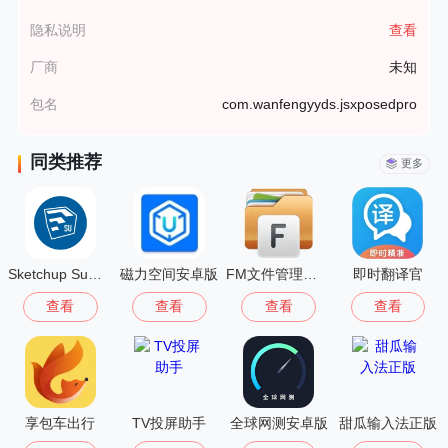
隐私说明
查看
厂商
未知
包名
com.wanfengyyds.jsxposedpro
同类推荐
更多
Sketchup Su模型安卓版
磁力空间安卓版
FM文件管理器手机版
即时翻译官
查看
查看
查看
查看
享包车出行
TV投屏助手
全球网测安卓版
甜瓜输入法正版