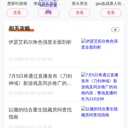
楚新钓游戏
侠盗猎车罪恶都市中文版(GTA：SA MOD安装器)
萤火突击
gta血战唐人街汉化版1.01
查看
查看
查看
查看
相关攻略
伊瑟艾莉尔角色强度全面剖析
2026-07-07 17:53:03
7月5日将通过直播发布《刀剑
神域》新游戏及同步推广的动
画内容，整场直播时长为110分
2026-07-03 12:07:04
钟
以撒的结合重生隐藏房间查找
指南
2026-07-02 17:16:06