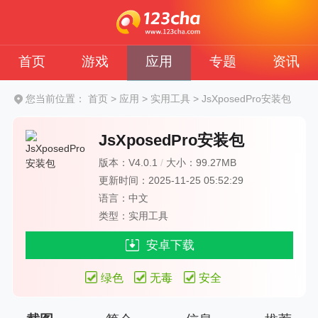
首页
游戏
应用
专题
资讯
您当前位置：
首页
>
应用
>
实用工具
>
JsXposedPro安装包
JsXposedPro安装包
版本：V4.0.1
/
大小：99.27MB
更新时间：2025-11-25 05:52:29
语言：中文
类型：实用工具
安卓下载
绿色
无毒
安全