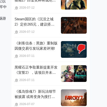
狼藉2》白金奖杯将成绝
它以
版，无法再获取!
牢中
2026-07-12
冒
场游
Steam国区的《沉没之城
2》定价265元，建议搭配4
070Ti显卡以获得较好体验!
2026-07-12
《刺客信条：黑旗》重制版
因微交易引发玩家差评潮!
2026-07-11
黑曜石正争取重新提案开发
《宣誓2》，该项目并未彻
底取消!
2026-07-11
《孤岛惊魂7》新玩法细节
被披露 或将变身为搜打撤
游戏!
2026-07-07