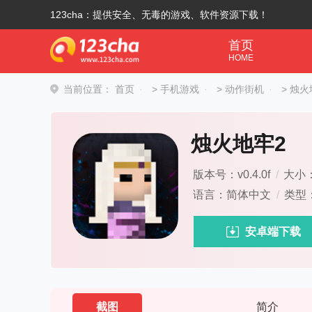
123cha：提供安全、无毒的游戏、软件资源下载！
首页
HOME
当前位置：
首页
>
手机游戏
>
动作街机
>
烛火
烛火地牢2
版本号：v0.4.0f
/
大小：
语言：简体中文
/
类型
安卓端下载
截图
简介