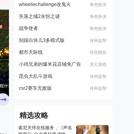
wheeliechallenge改鬼火
角色扮演
失落之城2永恒之谜
角色扮演
战争使者
角色扮演
别踩白块儿3多模式版
休闲益智
都市天际线
经营模拟
小鸡兄弟的爆米花店铺免广告
其它游戏
昆虫大乱斗游戏
休闲益智
csr2赛车无敌版
休闲益智
精选攻略
索尼关停在线服务，《声名