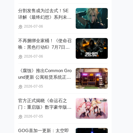
分割发售成为过去式！SE
详解《最终幻想》系列未来
重制策略!
2026-07-06
不再捆绑全家桶！《使命召
唤：黑色行动6》7月7日起
脱离官方启动器!
2026-07-06
《腐蚀》推出Common Gro
und更新 公寓租赁系统正式
亮相!
2026-07-05
官方正式揭晓《命运石之
门：重启版》数字豪华版的
详细信息!
2026-07-05
GOG喜加一更新：太空即