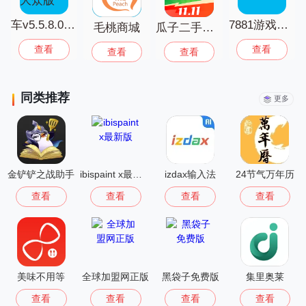
车v5.5.8.01大众版
7881游戏交易
毛桃商城
瓜子二手车交易平台
查看
查看
查看
查看
同类推荐
更多
金铲铲之战助手
ibispaint x最新版
izdax输入法
24节气万年历
查看
查看
查看
查看
美味不用等
全球加盟网正版
黑袋子免费版
集里奥莱
查看
查看
查看
查看