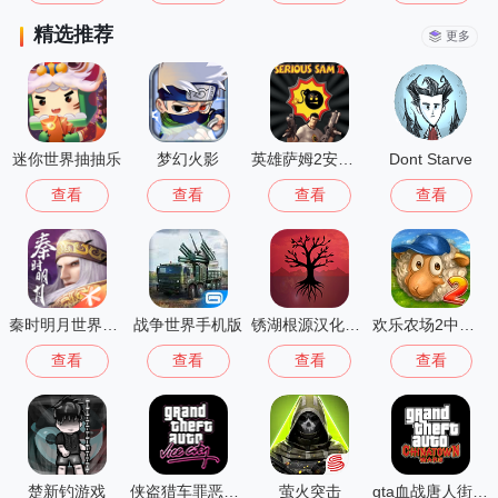
精选推荐
更多
迷你世界抽抽乐
梦幻火影
英雄萨姆2安卓版
Dont Starve
查看
查看
查看
查看
秦时明月世界测试服
战争世界手机版
锈湖根源汉化版 3.1.5
欢乐农场2中文版
查看
查看
查看
查看
楚新钓游戏
侠盗猎车罪恶都市中文版(GTA：SA MOD安装器)
萤火突击
gta血战唐人街汉化版1.01