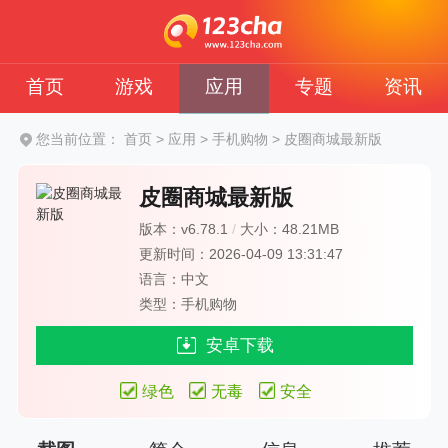
首页
游戏
应用
专题
资讯
您当前位置：
首页
>
应用
>
手机购物
>
皮圈商城最新版
皮圈商城最新版
版本：v6.78.1
/
大小：48.21MB
更新时间：2026-04-09 13:31:47
语言：中文
类型：手机购物
安卓下载
绿色
无毒
安全