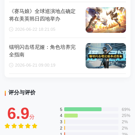
《赛马娘》全球巡演地点确定
将在美英韩日四地举办
2026-06-22 18:21:05
镭明闪击塔尼娅：角色培养完
全指南
2026-06-21 09:00:19
评分与评价
6.9
5
69%
4
25%
分
3
2%
2
2%
1
2%