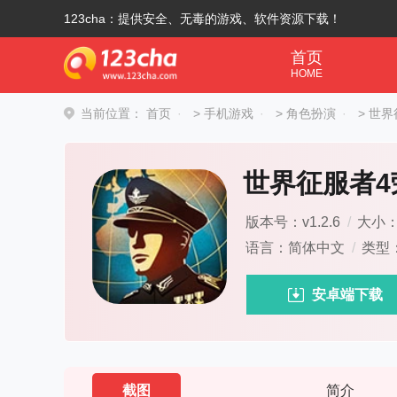
123cha：提供安全、无毒的游戏、软件资源下载！
首页
HOME
当前位置：
首页
>
手机游戏
>
角色扮演
>
世界
世界征服者4
版本号：v1.2.6
/
大小：1
语言：简体中文
/
类型
安卓端下载
截图
简介