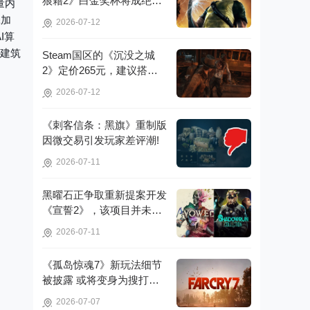
狼藉2》白金奖杯将成绝
量内
版，无法再获取!
添加
2026-07-12
I算
美建筑
Steam国区的《沉没之城
2》定价265元，建议搭配4
070Ti显卡以获得较好体验!
2026-07-12
《刺客信条：黑旗》重制版
因微交易引发玩家差评潮!
2026-07-11
黑曜石正争取重新提案开发
《宣誓2》，该项目并未彻
底取消!
2026-07-11
《孤岛惊魂7》新玩法细节
被披露 或将变身为搜打撤
游戏!
2026-07-07