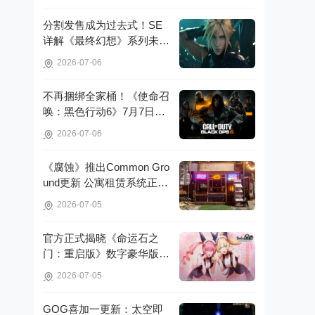
分割发售成为过去式！SE
详解《最终幻想》系列未来
重制策略!
2026-07-06
不再捆绑全家桶！《使命召
唤：黑色行动6》7月7日起
脱离官方启动器!
2026-07-06
《腐蚀》推出Common Gro
und更新 公寓租赁系统正式
亮相!
2026-07-05
官方正式揭晓《命运石之
门：重启版》数字豪华版的
详细信息!
2026-07-05
GOG喜加一更新：太空即