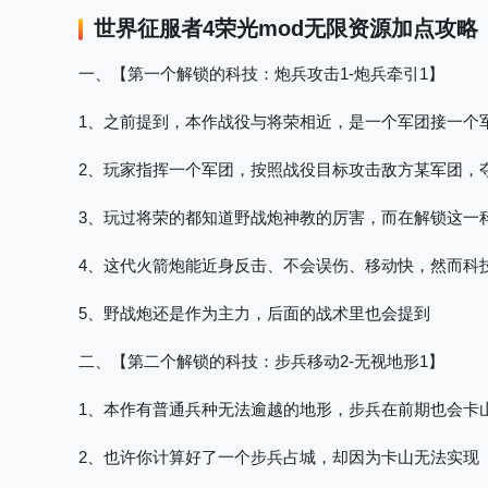
世界征服者4荣光mod无限资源
加点攻略
一、【第一个解锁的科技
：炮兵攻击1-炮兵牵引1】
1、之前提到，本作战役与将荣相近，是一个军团接一个
2、玩家指挥一个军团，按照战役目标攻击敌方某军团，
3、玩过将荣的都知道野战炮神教的厉害，而在解锁这一
4、这代火箭炮能近身反击、不会误伤、移动快，然而科
5、野战炮还是作为主力，后面的战术里也会提到
二、【第二个解锁的科技
：步兵移动2-无视地形1】
1、本作有普通兵种无法逾越的地形，步兵在前期也会卡
2、也许你计算好了一个步兵占城，却因为卡山无法实现