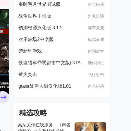
秦时明月世界测试服
角色扮演
战争世界手机版
角色扮演
锈湖根源汉化版 3.1.5
赛车竞速
欢乐农场2中文版
模拟养成
楚新钓游戏
休闲益智
侠盗猎车罪恶都市中文版(GTA：SA MOD安装器)
动作街机
萤火突击
飞行射击
gta血战唐人街汉化版1.01
角色扮演
精选攻略
索尼关停在线服务，《声名