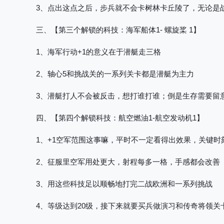
3、点出这点之后，步兵就不会卡树林卡丘陵了，无论是
三、【第三个解锁的科技
：海军船体1- 螺旋桨 1】
1、海军行动+1的意义在于潜艇走三格
2、轴心5和挑战关的一系列关卡都是潜艇为主力
3、潜艇打人不会被反击，想打谁打谁；倒是生存需要留
四、【第四个解锁科技
：航空燃油1-航空发动机1】
1、+1空军范围这事嘛，平时不一定看得出效果，关键时
2、征服里空军用处更大，射程每多一格，手感都会改善
3、用这些科技足以顺畅地打完二战欧洲和一系列挑战
4、等级达到20级，接下来就要买兵做演习和传奇将领关