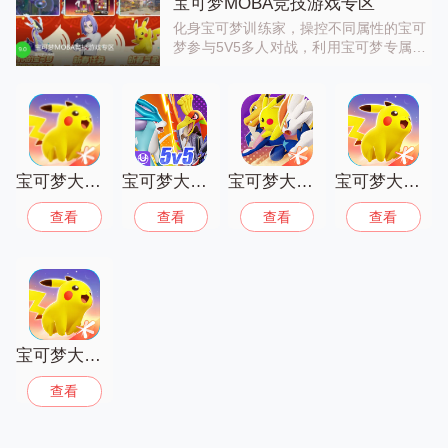
宝可梦MOBA竞技游戏专区
化身宝可梦训练家，操控不同属性的宝可
梦参与5V5多人对战，利用宝可梦专属技
能搭配团队战术，抢占地图资源、摧毁敌
方据点，在激烈的团战中感受宝可梦
MOBA的热血竞技快感，登顶对战排行
榜。喜欢这类的朋友，不要错过。
宝可梦大集结国服
宝可梦大集结国际服
宝可梦大集结体验服手机版
宝可梦大集结正版
查看
查看
查看
查看
宝可梦大集结
查看