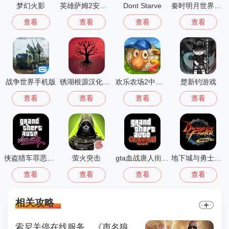
梦幻火影
英雄萨姆2安卓版
Dont Starve
秦时明月世界测试服
查看
查看
查看
查看
战争世界手机版
锈湖根源汉化版 3.1.5
欢乐农场2中文版
楚新钓游戏
查看
查看
查看
查看
侠盗猎车罪恶都市中文版(GTA：SA MOD安装器)
萤火突击
gta血战唐人街汉化版1.01
地下城与勇士M韩国版
查看
查看
查看
查看
相关攻略
索尼关停在线服务，《声名狼