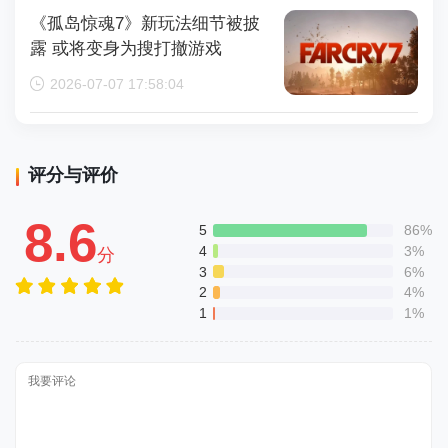
《孤岛惊魂7》新玩法细节被披
露 或将变身为搜打撤游戏
2026-07-07 17:58:04
评分与评价
8.6
5
86%
4
3%
分
3
6%
2
4%
1
1%