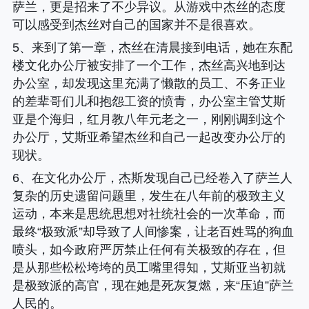
萨兰，更是招来了不少异议。从游戏中杰丝的态度
可以感受到杰丝对自己的国家并不是很喜欢。
5、来到了第一章，杰丝在清晨接到电话，她在东配
楼文化办公厅被安排了一个工作，杰丝高兴地到达
办公室，却发现这里充满了懒散的员工、不务正业
的差辈哥们儿和抱怨工资的愤青，办公室主管艾斯
亚是个海归，红月教八年元老之一，刚刚调到这个
办公厅，艾斯亚希望杰丝和自己一起改变办公厅的
现状。
6、在文化办公厅，杰斯发现自己已经卷入了萨兰人
复杂的历史遗留问题里，发生在八年前的极致主义
运动，本来是思统思想对社统社会的一次革命，而
最终“极致派”却导致了人间惨案，让老百姓骂的狗血
喷头，如今政府严厉禁止任何有关极致的存在，但
是从那些松松垮垮的员工嘴里得知，艾斯亚当初就
是极致派的高官，现在她是死灰复燃，来“压迫”萨兰
人民的。