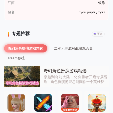
厂商
银阼
包名
cyou.joiplay.zyzz
专题推荐
更多
奇幻角色扮演游戏精选
二次元养成对战游戏合集
steam移植
奇幻角色扮演游戏精选
穿越到奇幻大陆，化身勇者开启专属冒
险，角色扮演游戏总能圆你一个英雄梦！
你会沉浸在跌宕剧情里，培养专属角色、
解锁强大技能、探索神秘大陆，体验打怪
升级、组队冒险的乐趣。不管是萌系可爱
风还是硬核暗黑风，都能让你代入感拉
满，快来书写自己的传奇！