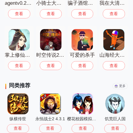
agentv0.22.5汉化版
小骑士大冒险
骗子酒馆虫虫助手汉化版
我在大清当皇帝游戏
查看
查看
查看
查看
掌上修仙九游版
时空传说2黑暗之路
可爱的杀手
山海经大冒险游戏
查看
查看
查看
查看
同类推荐
更多
纵横传世
永恒战士2 4.3.1
樱花校园模拟器大更新无广告
饥荒巨人国
查看
查看
查看
查看