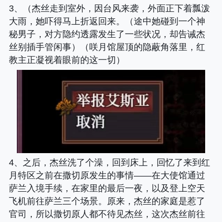
3、（杰丝走到室外，因台风来袭，外面正下着瓢泼
大雨，她吓得马上折返回来。（途中她碰到一个神
秘男子，对方隐约透露发生了一些状况，却告诫杰
丝别插手管闲事）（咲月馆屋顶的隐蔽角落里，红
教主正凝视着眼前的这一切）
4、之后，杰丝洗了个澡，回到床上，回忆了来到红
月特区之前在撒切原发生的事情——在大使馆通过
萨兰入境手续，在家里的最后一夜，以及登上空天
飞机前往萨兰三个场景。原来，杰丝的家庭是惹了
官司，所以撒切原人都不待见杰丝，这次杰丝前往