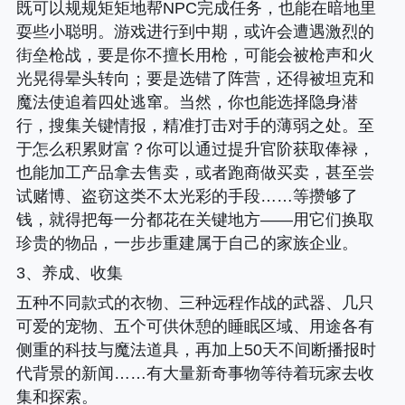
既可以规规矩矩地帮NPC完成任务，也能在暗地里
耍些小聪明。游戏进行到中期，或许会遭遇激烈的
街垒枪战，要是你不擅长用枪，可能会被枪声和火
光晃得晕头转向；要是选错了阵营，还得被坦克和
魔法使追着四处逃窜。当然，你也能选择隐身潜
行，搜集关键情报，精准打击对手的薄弱之处。至
于怎么积累财富？你可以通过提升官阶获取俸禄，
也能加工产品拿去售卖，或者跑商做买卖，甚至尝
试赌博、盗窃这类不太光彩的手段……等攒够了
钱，就得把每一分都花在关键地方——用它们换取
珍贵的物品，一步步重建属于自己的家族企业。
3、养成、收集
五种不同款式的衣物、三种远程作战的武器、几只
可爱的宠物、五个可供休憩的睡眠区域、用途各有
侧重的科技与魔法道具，再加上50天不间断播报时
代背景的新闻……有大量新奇事物等待着玩家去收
集和探索。