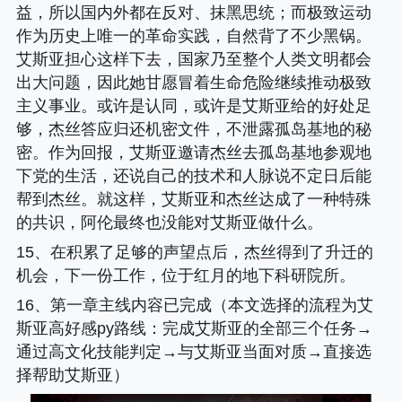
益，所以国内外都在反对、抹黑思统；而极致运动
作为历史上唯一的革命实践，自然背了不少黑锅。
艾斯亚担心这样下去，国家乃至整个人类文明都会
出大问题，因此她甘愿冒着生命危险继续推动极致
主义事业。或许是认同，或许是艾斯亚给的好处足
够，杰丝答应归还机密文件，不泄露孤岛基地的秘
密。作为回报，艾斯亚邀请杰丝去孤岛基地参观地
下党的生活，还说自己的技术和人脉说不定日后能
帮到杰丝。就这样，艾斯亚和杰丝达成了一种特殊
的共识，阿伦最终也没能对艾斯亚做什么。
15、在积累了足够的声望点后，杰丝得到了升迁的
机会，下一份工作，位于红月的地下科研院所。
16、
第一章主线内容已完成（本文选择的流程为艾
斯亚高好感py路线
：完成艾斯亚的全部三个任务→
通过高文化技能判定→与艾斯亚当面对质→直接选
择帮助艾斯亚）