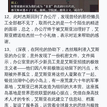
12、此时杰斯回到了办公厅，发现曾经的那些懒员
工全部都不见了，取而代之的是一个个陌生的精进
的面容，总之，办公厅终于被艾斯亚治理好了，艾
斯亚赠送给杰丝一个小礼物，表示对近来帮助的感
谢。
13、（深夜，在阿伦的协助下，杰丝顺利潜入艾斯
亚的办公室，意外发现了一份机密文件。文件揭
示，办公室里的不少新员工竟是艾斯亚招揽的极致
主义者——他们因八年前极致运动留下的污点，长
期被外界孤立，是艾斯亚将这些人凝聚在了一起。
银佐治湖中心的小岛上，有一座荒废六十年的军事
基地，艾斯亚已将其改造为组织的大本营。这座孤
岛基地是世界思统联盟的核心据点，凭借自身高技
术人才的专长，艾斯亚在此建立了信息站、档案
库，架设了服务器，运营着全球最大的思统与极致