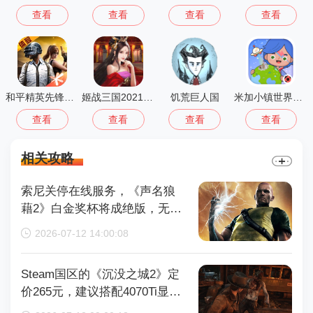
查看
查看
查看
查看
和平精英先锋服安装2026最新版
姬战三国2021正版
饥荒巨人国
米加小镇世界公寓与电器店
查看
查看
查看
查看
相关攻略
索尼关停在线服务，《声名狼
藉2》白金奖杯将成绝版，无法
再获取
2026-07-12 14:00:08
Steam国区的《沉没之城2》定
价265元，建议搭配4070Ti显卡
以获得较好体验