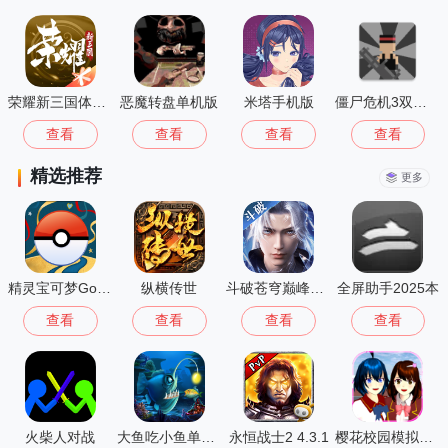
荣耀新三国体验服
恶魔转盘单机版
米塔手机版
僵尸危机3双人版
查看
查看
查看
查看
精选推荐
更多
精灵宝可梦Go(Pokémon GO)
纵横传世
斗破苍穹巅峰对决
全屏助手2025本
查看
查看
查看
查看
火柴人对战
大鱼吃小鱼单机版(Big Fish Eat Small Fish)
永恒战士2 4.3.1
樱花校园模拟器大更新无广告