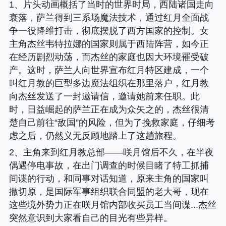
1、片头动画概括了当时的世界时局，西陆诸国走向
衰落，萨兰得到三系场魔法技术，通过红月全面战
争一役降维打击，彻底摆脱了西方国家的控制。女
主角杰丝韦特拉娜的国家则属于西陆阵营，如今正
在经历剧烈动荡，而杰丝的家庭也因大环境罹受破
产。这时，萨兰人向世界宣布红月特区建成，一个
叫红月教的巨型多边魔法组织在那里落户，红月教
向杰丝发送了一封邀请信，邀请她前来任职。此
时，日益崛起的萨兰正在成为众矢之的，杰丝很清
楚自己前往“敌国”的风险，但为了挽救家庭，仔细考
虑之后，仍然义无反顾地踏上了这趟旅程。
2、主角来到红月教总部——咲月馆后不久，在半夜
偶遇停电事故，在出门调查的时候目睹了特工抓捕
间谍的行动，和同事对话知道，原来主角的国家叫
撒切原，是国际军事组织联合同盟的老大哥，现在
这些境外势力正在咲月馆内部收买员工当间谍...杰丝
突然意识到大家看自己的目光有些异样。