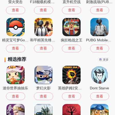
萤火突击
F18舰载机模拟起降2中文版
直升机空战
刺激战场(PUBG MOBILE LITE)
查看
查看
查看
查看
精灵宝可梦Go(Pokémon GO)
和平精英先锋服安装2026最新版
疯狂枪战之王
PUBG Mobile国际版
查看
查看
查看
查看
精选推荐
更多
迷你世界抽抽乐
梦幻火影
英雄萨姆2安卓版
Dont Starve
查看
查看
查看
查看