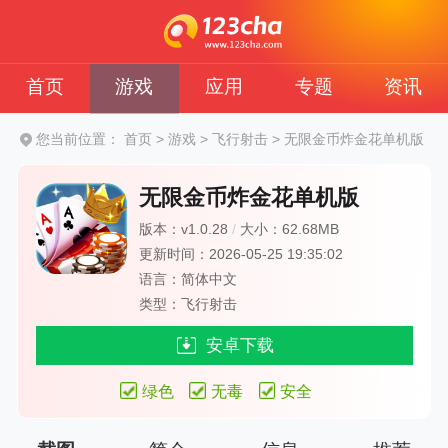
首页
游戏
应用
专题
资讯
您当前位置：
首页
>
游戏
>
飞行射击
>
无限金币炸金花单机版
无限金币炸金花单机版
版本：v1.0.28
/
大小：62.68MB
更新时间：2026-05-25 19:35:02
语言：简体中文
类型：飞行射击
安卓下载
绿色
无毒
安全