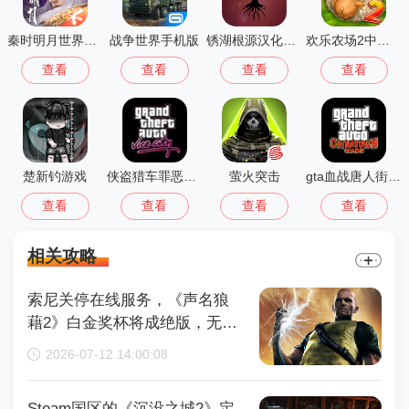
秦时明月世界测试服
战争世界手机版
锈湖根源汉化版 3.1.5
欢乐农场2中文版
查看
查看
查看
查看
楚新钓游戏
侠盗猎车罪恶都市中文版(GTA：SA MOD安装器)
萤火突击
gta血战唐人街汉化版1.01
查看
查看
查看
查看
相关攻略
索尼关停在线服务，《声名狼
藉2》白金奖杯将成绝版，无法
再获取
2026-07-12 14:00:08
Steam国区的《沉没之城2》定