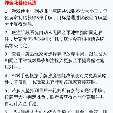
炸金花基础玩法
1、游戏使用一副标准扑克牌共52张不含大小王，每
位玩家初始获得3张手牌，目标是通过比较最终牌型
大小赢得对局。
2、底注阶段系统自动从无限金币池中扣除固定底
注，玩家无需担心金币消耗，底注金额根据所选牌
桌等级而定。
3、查看手牌后玩家可选择弃牌放弃本局、跟注投入
相同金币继续对局或加注投入更多金币提高赌注施
压对手。
4、AI对手会根据手牌强度智能决策使对局更具策略
性，若仅剩一名玩家未弃牌则该玩家直接获胜。
5、若多人坚持到最后一轮则所有参与者亮出手牌，
按牌型大小判定胜负，胜者将获得本局全部赌注并
自动计入金币池。
6、牌型等级从大到小依次为豹子、顺金、金花、顺