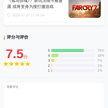
《孤岛惊魂7》新玩法细节被披
露 或将变身为搜打撤游戏
2026-07-07 17:58:04
评分与评价
7.5
5
75%
4
16%
分
3
7%
2
1%
1
1%