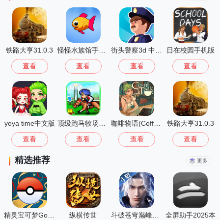
铁路大亨31.0.3
怪怪水族馆手机版
街头警察3d 中文版
日在校园手机版
查看
查看
查看
查看
yoya time中文版
顶级跑马牧场修改版
咖啡物语(CoffeeTalk)
铁路大亨31.0.3
查看
查看
查看
查看
精选推荐
更多
精灵宝可梦Go(Pokémon GO)
纵横传世
斗破苍穹巅峰对决
全屏助手2025本