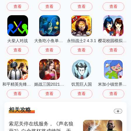
查看
查看
查看
查看
火柴人对战
大鱼吃小鱼单机版(Big Fish Eat Small Fish)
永恒战士2 4.3.1
樱花校园模拟器大更新无广告
查看
查看
查看
查看
和平精英先锋服安装2026最新版
姬战三国2021正版
饥荒巨人国
米加小镇世界公寓与电器店
查看
查看
查看
查看
相关攻略
索尼关停在线服务，《声名狼