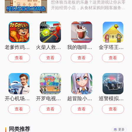
想体验当老板的乐趣？这类游戏让你从零
开始经营小店，从食材采购到顾客服务，
慢慢扩大规模，打造属于自己的商业帝
国。操作简单，节奏轻松，还能发挥你的
创意布置店铺，体验经营的成就感。快来
试试，开启你的老板生涯！
老爹炸鸡店togo中文版
火柴人救援模拟器
我的咖啡馆免费版
金字塔王国物语
查看
查看
查看
查看
开心机场模拟器
开罗电视演播室物语
超冒险小镇物语
巡警模拟器免广告
查看
查看
查看
查看
同类推荐
更多