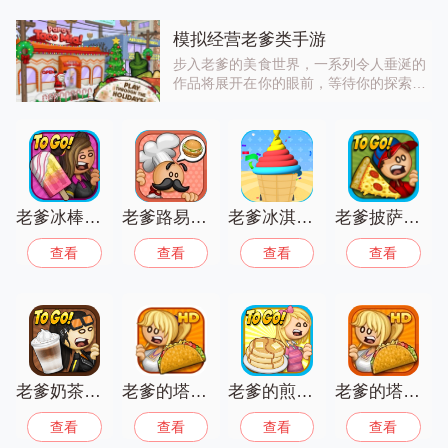
模拟经营老爹类手游
步入老爹的美食世界，一系列令人垂涎的
作品将展开在你的眼前，等待你的探索和
品尝。在汉堡店，每一份汉堡都是手工制
作的艺术品，搭配着丰富多样的配料，旨
在为顾客提供全方位的味蕾盛宴。寿司店
则以其精湛的刀工和精致的拼盘艺术，将
食材的美感与口感完美结合。
老爹冰棒店安卓版
老爹路易斯帕尔最新版
老爹冰淇淋店
老爹披萨店豪华版
查看
查看
查看
查看
老爹奶茶店正版
老爹的塔可店免费版
老爹的煎饼店正版
老爹的塔可店手机版
查看
查看
查看
查看