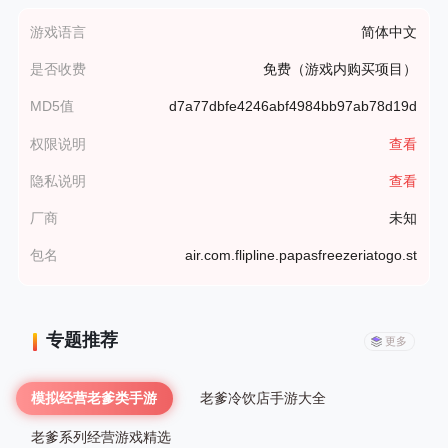
游戏语言
简体中文
是否收费
免费（游戏内购买项目）
MD5值
d7a77dbfe4246abf4984bb97ab78d19d
权限说明
查看
隐私说明
查看
厂商
未知
包名
air.com.flipline.papasfreezeriatogo.st
专题推荐
更多
模拟经营老爹类手游
老爹冷饮店手游大全
老爹系列经营游戏精选