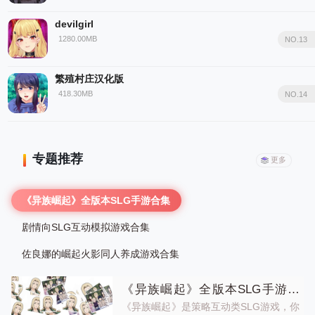
devilgirl
1280.00MB
NO.13
繁殖村庄汉化版
418.30MB
NO.14
专题推荐
更多
《异族崛起》全版本SLG手游合集
剧情向SLG互动模拟游戏合集
佐良娜的崛起火影同人养成游戏合集
《异族崛起》全版本SLG手游合
集
《异族崛起》是策略互动类SLG游戏，你