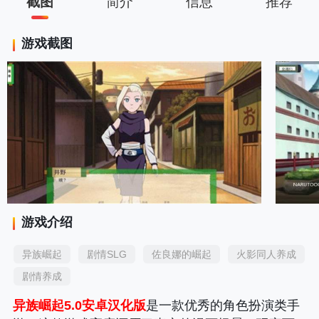
截图
简介
信息
推荐
游戏截图
游戏介绍
异族崛起
剧情SLG
佐良娜的崛起
火影同人养成
剧情养成
异族崛起5.0安卓汉化版
是一款优秀的角色扮演类手