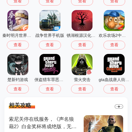
查看
查看
查看
查看
秦时明月世界测试服
战争世界手机版
锈湖根源汉化版 3.1.5
欢乐农场2中文版
查看
查看
查看
查看
楚新钓游戏
侠盗猎车罪恶都市中文版(GTA：SA MOD安装器)
萤火突击
gta血战唐人街汉化版1.01
查看
查看
查看
查看
相关攻略
索尼关停在线服务，《声名狼
藉2》白金奖杯将成绝版，无法