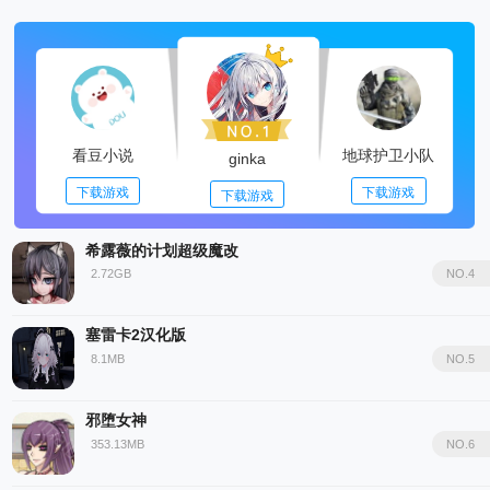
看豆小说
地球护卫小队
ginka
下载游戏
下载游戏
下载游戏
希露薇的计划超级魔改
2.72GB
NO.4
塞雷卡2汉化版
8.1MB
NO.5
邪堕女神
353.13MB
NO.6