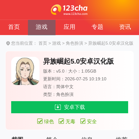
首页
游戏
应用
专题
资讯
您当前位置：
首页
>
游戏
>
角色扮演
>
异族崛起5.0安卓汉化版
异族崛起5.0安卓汉化版
版本：v5.0
/
大小：1.05GB
更新时间：2026-07-25 10:19:10
语言：简体中文
类型：角色扮演
安卓下载
绿色
无毒
安全