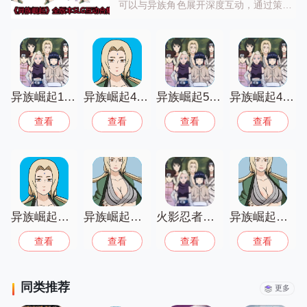
可以与异族角色展开深度互动，通过策略
选择推动剧情发展，不同版本新增了角色
与剧情分支，快来开启你的异族崛起之
路！
异族崛起1.26b汉化版
异族崛起4.5汉化
异族崛起5.0汉化版
异族崛起4.5汉化正版
查看
查看
查看
查看
异族崛起第三章
异族崛起免费最新版
火影忍者异族崛起
异族崛起最新版
查看
查看
查看
查看
同类推荐
更多