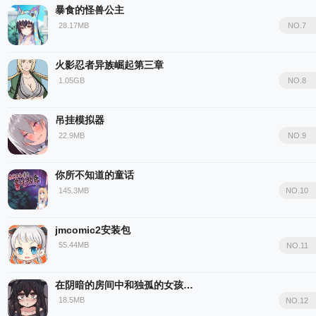
暴食的怪兽公主
28.17MB
NO.7
火影忍者异族崛起第三章
1.05GB
NO.8
吊挂模拟器
22.9MB
NO.9
你所不知道的童话
145.3MB
NO.10
jmcomic2安装包
55.44MB
NO.11
在阴暗的房间中和独孤的女孩子的物语完整版
18.5MB
NO.12