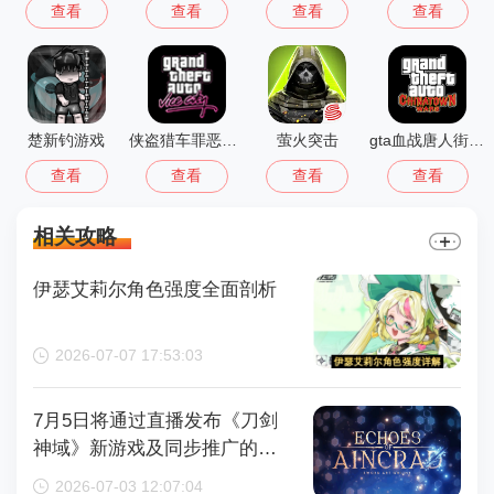
查看
查看
查看
查看
楚新钓游戏
侠盗猎车罪恶都市中文版(GTA：SA MOD安装器)
萤火突击
gta血战唐人街汉化版1.01
查看
查看
查看
查看
相关攻略
伊瑟艾莉尔角色强度全面剖析
2026-07-07 17:53:03
7月5日将通过直播发布《刀剑
神域》新游戏及同步推广的动
画内容，整场直播时长为110分
2026-07-03 12:07:04