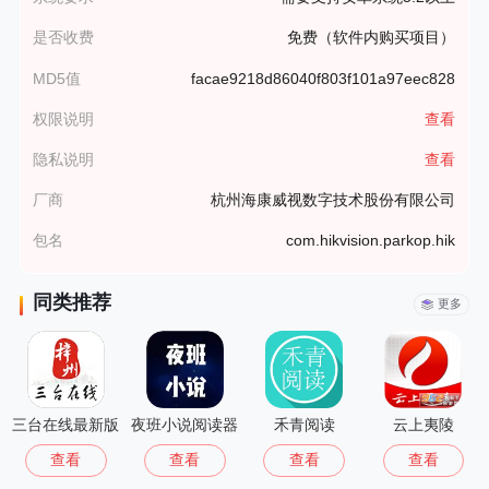
是否收费
免费（软件内购买项目）
MD5值
facae9218d86040f803f101a97eec828
权限说明
查看
隐私说明
查看
厂商
杭州海康威视数字技术股份有限公司
包名
com.hikvision.parkop.hik
同类推荐
更多
三台在线最新版
夜班小说阅读器
禾青阅读
云上夷陵
查看
查看
查看
查看