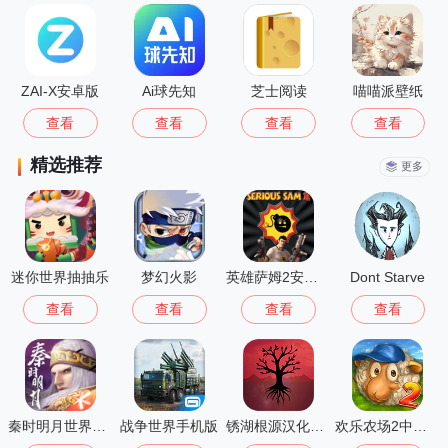
ZAI-X安卓版
Ai球先知
芝士阅读
喵喵派壁纸
查看
查看
查看
查看
精选推荐
更多
迷你世界抽抽乐
梦幻火影
英雄萨姆2安卓版
Dont Starve
查看
查看
查看
查看
秦时明月世界测试服
战争世界手机版
锈湖根源汉化版 3.1.5
欢乐农场2中文版