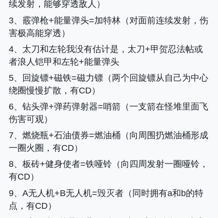
续发射，能够穿透敌人）
3、霰弹枪+能量弹头=加特林（对面前连续发射，伤
害极高能穿透）
4、太刀和左轮我没有估计是，太刀+甲贺忍法帖或
者浪人铠甲和左轮+能量弹头
5、回旋镖+磁铁=磁力镖（两个回旋镖从自己为中心
绕圈慢慢扩散，有CD）
6、钻头弹+弹药弹射器=哨箭（一支箭在怪堆里面飞
伤害可观）
7、燃烧瓶+石油债券=燃油桶（向周围扔燃油桶形成
一圈火圈，有CD）
8、板砖+健身使者=铁哑铃（向四周发射一圈哑铃，
有CD）
9、A无人机+B无人机=毁灭者（同时拥有a和b的特
点，有CD）