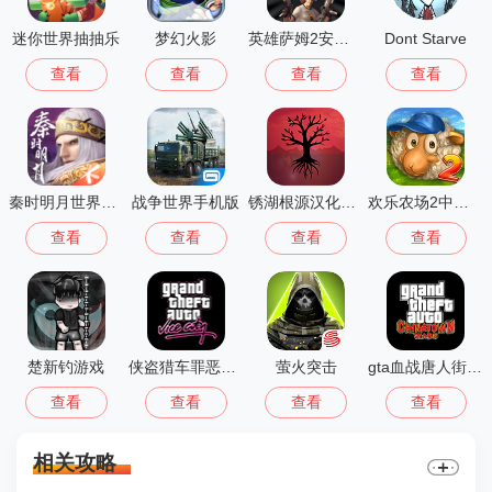
迷你世界抽抽乐
梦幻火影
英雄萨姆2安卓版
Dont Starve
查看
查看
查看
查看
秦时明月世界测试服
战争世界手机版
锈湖根源汉化版 3.1.5
欢乐农场2中文版
查看
查看
查看
查看
楚新钓游戏
侠盗猎车罪恶都市中文版(GTA：SA MOD安装器)
萤火突击
gta血战唐人街汉化版1.01
查看
查看
查看
查看
相关攻略