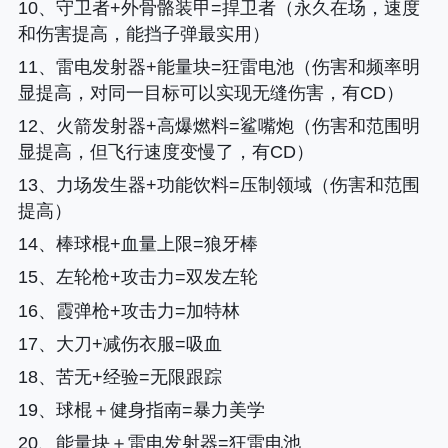
10、守卫者+外骨骼装甲=捍卫者（永久在场，速度
和伤害提高，能挡子弹最实用）
11、雷电发射器+能量块=狂雷电池（伤害和频率明
显提高，对同一目标可以实现无缝伤害，有CD）
12、火箭发射器+高爆燃料=鲨嘴炮（伤害和范围明
显提高，但飞行速度变慢了，有CD）
13、力场发生器+功能饮料=压制领域（伤害和范围
提高）
14、棒球棍+血量上限=狼牙棒
15、左轮枪+攻击力=双发左轮
16、霞弹枪+攻击力=加特林
17、大刀+减伤衣服=吸血
18、苦无+经验=无限跟踪
19、球棍＋健身指南=暴力美学
20、能量块＋雷电发射器=狂雷电池