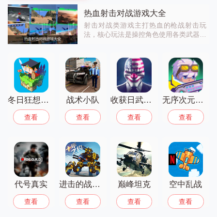
热血射击对战游戏大全
射击对战类游戏主打热血的枪战射击玩
法，核心玩法是操控角色使用各类武器击
败对手，有单人闯关、多人对战、吃鸡等
多种模式可以选择，考验玩家的枪法和战
术，玩起来爽感十足。喜欢射击游戏的玩
家可以找到超多不同类型的射击手游。感
兴趣的小伙伴快快下载吧！
冬日狂想曲全cg解锁版
战术小队
收获日武装战争
无序次元官网版
查看
查看
查看
查看
代号真实
进击的战争机器
巅峰坦克
空中乱战
查看
查看
查看
查看