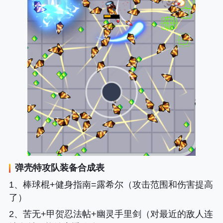
弹壳特攻队装备合成表
1、棒球棍+健身指南=露希尔（攻击范围和伤害提高
了）
2、苦无+甲贺忍法帖+幽灵手里剑（对最近的敌人连