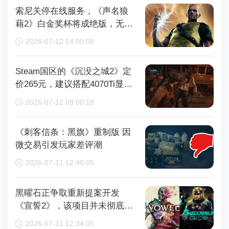
索尼关停在线服务，《声名狼
藉2》白金奖杯将成绝版，无法
再获取
2026-07-12 14:00:08
Steam国区的《沉没之城2》定
价265元，建议搭配4070Ti显卡
以获得较好体验
2026-07-12 09:00:18
《刺客信条：黑旗》重制版 因
微交易引发玩家差评潮
2026-07-11 12:40:05
黑曜石正争取重新提案开发
《宣誓2》，该项目并未彻底取
消
2026-07-11 12:34:05