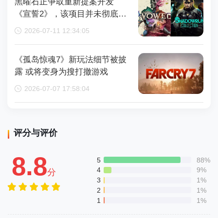
黑曜石正争取重新提案开发
《宣誓2》，该项目并未彻底取
消
2026-07-11 12:34:05
《孤岛惊魂7》新玩法细节被披
露 或将变身为搜打撤游戏
2026-07-07 17:58:04
评分与评价
8.8
5
88%
4
9%
分
3
1%
2
1%
1
1%