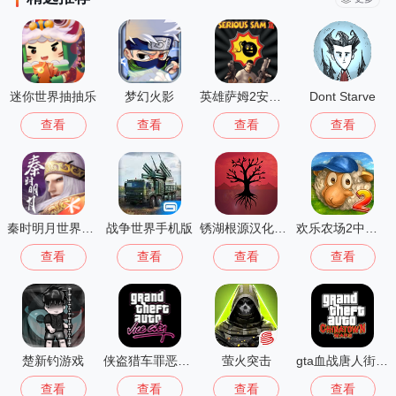
迷你世界抽抽乐
梦幻火影
英雄萨姆2安卓版
Dont Starve
查看
查看
查看
查看
秦时明月世界测试服
战争世界手机版
锈湖根源汉化版 3.1.5
欢乐农场2中文版
查看
查看
查看
查看
楚新钓游戏
侠盗猎车罪恶都市中文版(GTA：SA MOD安装器)
萤火突击
gta血战唐人街汉化版1.01
查看
查看
查看
查看