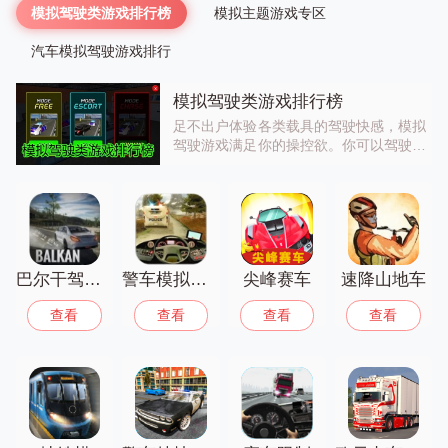
模拟驾驶类游戏排行榜
模拟主题游戏专区
汽车模拟驾驶游戏排行
模拟驾驶类游戏排行榜
足不出户体验各类载具的驾驶快感，模拟
驾驶游戏满足你的操控欲。你可以驾驶沙
滩赛车狂飙、操控警车执行任务、模拟地
铁调度运行，高度还原的操作反馈与场景
设计，让你身临其境感受驾驶的乐趣，既
能过足驾驶瘾，也能了解不同载具的运作
逻辑！
巴尔干驾驶区
警车模拟驾驶
尖峰赛车
速降山地车
查看
查看
查看
查看