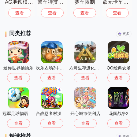
AG地铁模拟器
警车特技巨型坡道
赛车限制
欧元卡车驾驶模拟器
查看
查看
查看
查看
同类推荐
更多
迷你世界抽抽乐
欢乐农场2中文版
方舟生存进化重制版
QQ经典农场
查看
查看
查看
查看
冠军足球物语2最新版
合战忍者村汉化版
开心城市便利店
花园战争2
查看
查看
查看
查看
精选推荐
更多