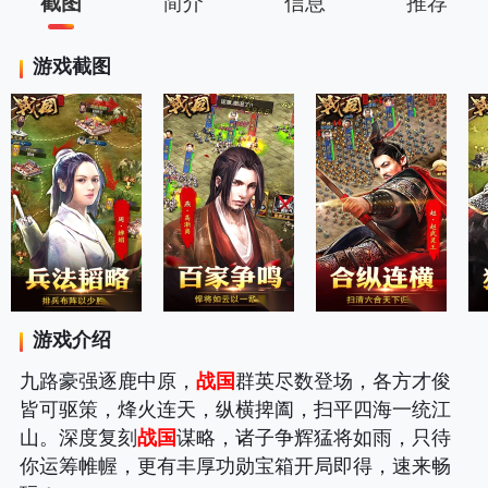
截图
简介
信息
推荐
游戏截图
游戏介绍
九路豪强逐鹿中原，
战国
群英尽数登场，各方才俊
皆可驱策，烽火连天，纵横捭阖，扫平四海一统江
山。深度复刻
战国
谋略，诸子争辉猛将如雨，只待
你运筹帷幄，更有丰厚功勋宝箱开局即得，速来畅