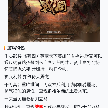
游戏特色
千员武将 招募四方英豪天下英雄任君挑选,玩家可以
通过纳贤馆招募到来自各方的将才。贤士良将期待
你慧眼识英雄,开疆辟土就在今朝。
神兵利器 扣剑倚天屠龙
干将莫邪重临世间，无双神兵利刃助你驰骋疆场。
霸气绝伦的属性，重现群雄争霸的王者风范。
一夫当关谁敢横刀立马
精彩活动，重现
战国
时代经典战役，谱写千军万马