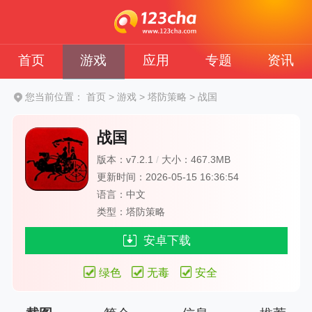
首页
游戏
应用
专题
资讯
您当前位置：
首页
>
游戏
>
塔防策略
>
战国
战国
版本：v7.2.1
/
大小：467.3MB
更新时间：2026-05-15 16:36:54
语言：中文
类型：塔防策略
安卓下载
绿色
无毒
安全