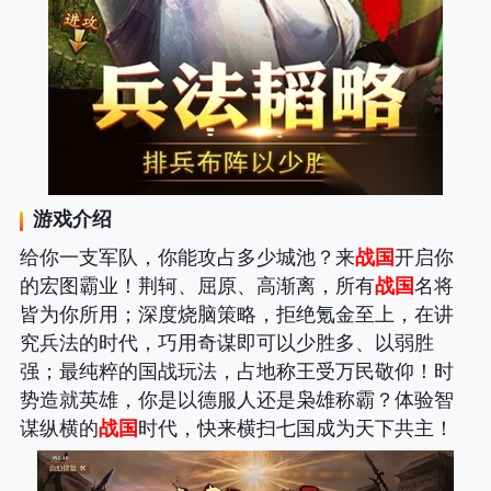
游戏介绍
给你一支军队，你能攻占多少城池？来
战国
开启你
的宏图霸业！荆轲、屈原、高渐离，所有
战国
名将
皆为你所用；深度烧脑策略，拒绝氪金至上，在讲
究兵法的时代，巧用奇谋即可以少胜多、以弱胜
强；最纯粹的国战玩法，占地称王受万民敬仰！时
势造就英雄，你是以德服人还是枭雄称霸？体验智
谋纵横的
战国
时代，快来横扫七国成为天下共主！