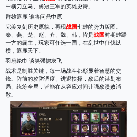
中横刀立马、勇冠三军的英雄史诗。
群雄逐鹿 谁将问鼎中原
完美复刻历史原貌，再现
战国
七雄的势力版图。
秦、燕、楚、赵、齐、魏、韩，皆是
战国
时期雄踞
一方的霸主，玩家可任选一国，在乱世中征伐纵
横，逐鹿天下。
羽扇纶巾 谈笑强掳灰飞
战术是制胜关键，每一场战斗都彰显着智慧的交
锋。阵前的攻防调度、进退抉择，敌后的谋划布
局、统筹全局，皆能在从容应对间让强敌溃败消
散。