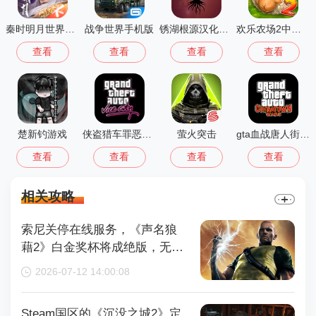
秦时明月世界测试服
战争世界手机版
锈湖根源汉化版 3.1.5
欢乐农场2中文版
查看
查看
查看
查看
楚新钓游戏
侠盗猎车罪恶都市中文版(GTA：SA MOD安装器)
萤火突击
gta血战唐人街汉化版1.01
查看
查看
查看
查看
相关攻略
索尼关停在线服务，《声名狼
藉2》白金奖杯将成绝版，无法
再获取
2026-07-12 14:00:08
Steam国区的《沉没之城2》定