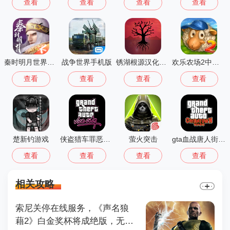
查看
查看
查看
查看
秦时明月世界测试服
战争世界手机版
锈湖根源汉化版 3.1.5
欢乐农场2中文版
查看
查看
查看
查看
楚新钓游戏
侠盗猎车罪恶都市中文版(GTA：SA MOD安装器)
萤火突击
gta血战唐人街汉化版1.01
查看
查看
查看
查看
相关攻略
索尼关停在线服务，《声名狼
藉2》白金奖杯将成绝版，无法