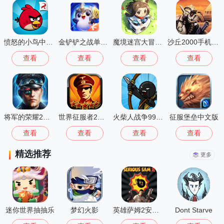
愤怒的小鸟中文版
金铲铲之战单机版
魔境迷宫大冒险离线版
沙丘2000手机单机版
查看
查看
查看
查看
将军的荣耀2最新版
世界征服者2无限勋章
火柴人战争999999钻999999金币最新版(StickWar:Legacy)
征服堡垒中文版
查看
查看
查看
查看
精选推荐
更多
迷你世界抽抽乐
梦幻火影
英雄萨姆2安卓版
Dont Starve