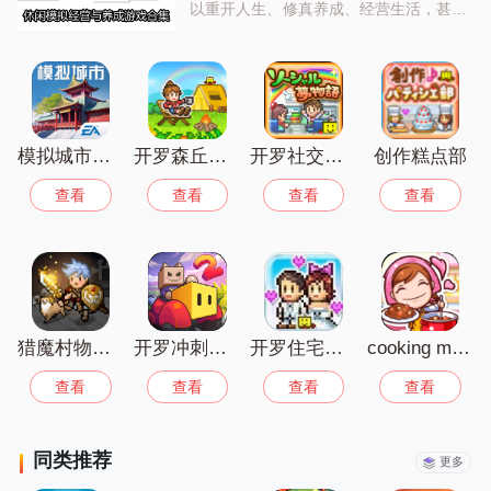
以重开人生、修真养成、经营生活，甚至
模拟职业棒球与围棋对局。玩法轻松无压
力，既能满足对不同人生的好奇心，也能
在养成过程中获得稳步成长的成就感，适
合喜欢慢节奏体验的玩家！
模拟城市我是市长
开罗森丘露营地物语中文版
开罗社交梦物语
创作糕点部
查看
查看
查看
查看
猎魔村物语中文版
开罗冲刺赛车物语
开罗住宅梦物语汉化版
cooking mama
查看
查看
查看
查看
同类推荐
更多