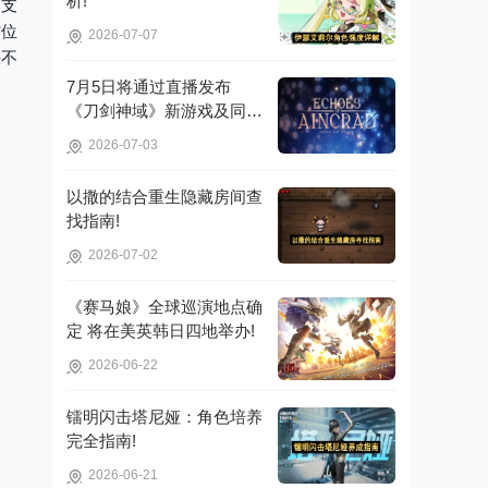
析!
它支
方位
2026-07-07
决不
7月5日将通过直播发布
《刀剑神域》新游戏及同步
推广的动画内容，整场直播
2026-07-03
时长为110分钟!
以撒的结合重生隐藏房间查
找指南!
2026-07-02
《赛马娘》全球巡演地点确
定 将在美英韩日四地举办!
2026-06-22
镭明闪击塔尼娅：角色培养
完全指南!
2026-06-21