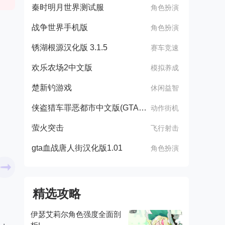
秦时明月世界测试服
角色扮演
战争世界手机版
角色扮演
锈湖根源汉化版 3.1.5
赛车竞速
欢乐农场2中文版
模拟养成
楚新钓游戏
休闲益智
侠盗猎车罪恶都市中文版(GTA：SA MOD安装器)
动作街机
萤火突击
飞行射击
gta血战唐人街汉化版1.01
角色扮演
精选攻略
伊瑟艾莉尔角色强度全面剖