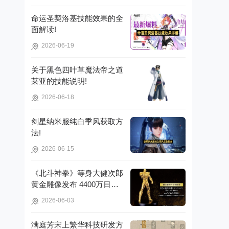
命运圣契洛基技能效果的全
面解读!
2026-06-19
关于黑色四叶草魔法帝之道
莱亚的技能说明!
2026-06-18
剑星纳米服纯白季风获取方
法!
2026-06-15
《北斗神拳》等身大健次郎
黄金雕像发布 4400万日元
打造镇宅珍品!
2026-06-03
满庭芳宋上繁华科技研发方