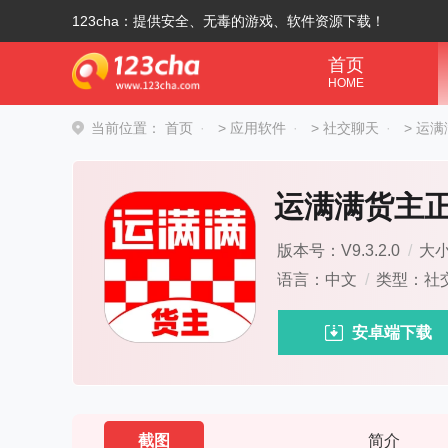
123cha：提供安全、无毒的游戏、软件资源下载！
首页
HOME
当前位置：
首页
>
应用软件
>
社交聊天
>
运满
运满满货主
版本号：V9.3.2.0
/
大小
语言：中文
/
类型：社
安卓端下载
截图
简介