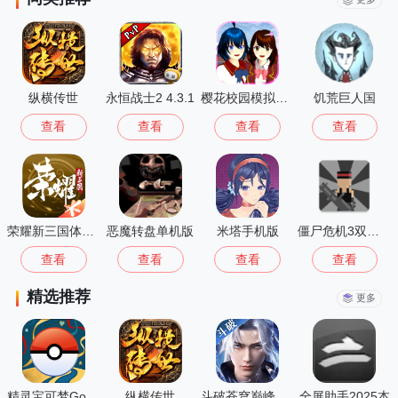
纵横传世
永恒战士2 4.3.1
樱花校园模拟器大更新无广告
饥荒巨人国
查看
查看
查看
查看
荣耀新三国体验服
恶魔转盘单机版
米塔手机版
僵尸危机3双人版
查看
查看
查看
查看
精选推荐
更多
精灵宝可梦Go(Pokémon GO)
纵横传世
斗破苍穹巅峰对决
全屏助手2025本