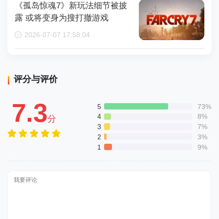
《孤岛惊魂7》新玩法细节被披
露 或将变身为搜打撤游戏
2026-07-07 17:58:04
评分与评价
7.3
5
73%
4
8%
分
3
7%
2
3%
1
9%