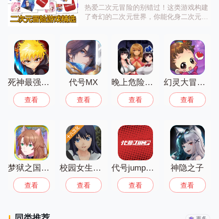
热爱二次元冒险的别错过！这类游戏构建
了奇幻的二次元世界，你能化身二次元角
色，体验经典冒险玩法、收集二次元伙
伴、挑战二次元BOSS，还有丰富的养成
系统。玩法多样自由度高，快来开启你的
二次元冒险之旅吧！
死神最强之战
代号MX
晚上危险的回家路
幻灵大冒险官方版
查看
查看
查看
查看
梦狱之国的爱丽丝
校园女生模拟器病娇
代号jump手游下载
神隐之子
查看
查看
查看
查看
同类推荐
更多