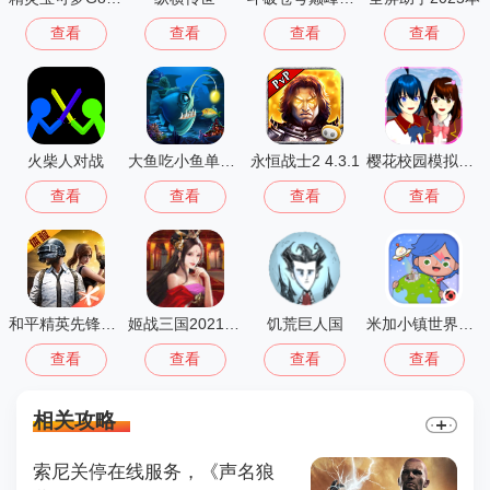
查看
查看
查看
查看
火柴人对战
大鱼吃小鱼单机版(Big Fish Eat Small Fish)
永恒战士2 4.3.1
樱花校园模拟器大更新无广告
查看
查看
查看
查看
和平精英先锋服安装2026最新版
姬战三国2021正版
饥荒巨人国
米加小镇世界公寓与电器店
查看
查看
查看
查看
相关攻略
索尼关停在线服务，《声名狼