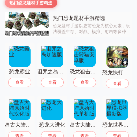
热门恐龙题材手游精选
热门恐龙题材手游精选
恐龙题材手游以史前恐龙为核心元素，玩
法覆盖生存、对战、模拟、射击等多种类
型，玩家可以化身恐龙破坏城市，或是作
为猎人狩猎恐龙，体验史前世界的刺激。
游戏内容丰富多样，不管是喜欢休闲玩法
还是硬核对抗都能找到合适的作品。快去
寻找属于你的那一款吧！
恐龙霸业
诅咒之岛加速版
恐龙狙击狩猎安卓版
恐龙快打无限子弹手机版
查看
查看
查看
查看
盘古大陆原始时代汉化版
恐龙大进化
盘古大陆原始时代单机版
恐龙世界模拟器最新版
查看
查看
查看
查看