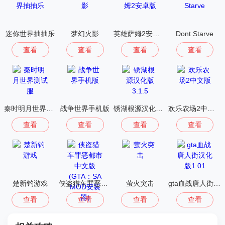
迷你世界抽抽乐
梦幻火影
英雄萨姆2安卓版
Dont Starve
查看
查看
查看
查看
秦时明月世界测试服
战争世界手机版
锈湖根源汉化版 3.1.5
欢乐农场2中文版
查看
查看
查看
查看
楚新钓游戏
侠盗猎车罪恶都市中文版(GTA：SA MOD安装器)
萤火突击
gta血战唐人街汉化版1.01
查看
查看
查看
查看