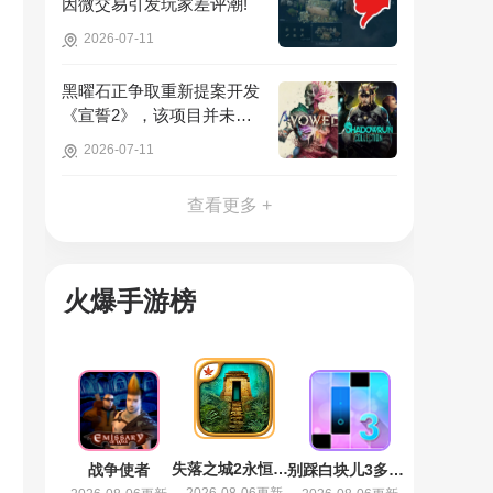
因微交易引发玩家差评潮!
2026-07-11
黑曜石正争取重新提案开发
《宣誓2》，该项目并未彻
底取消!
2026-07-11
查看更多 +
火爆手游榜
失落之城2永恒之谜
战争使者
别踩白块儿3多模式版