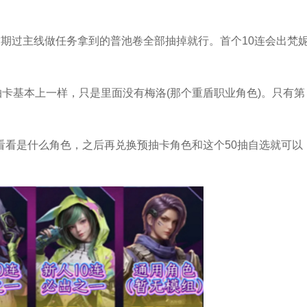
期过主线做任务拿到的普池卷全部抽掉就行。首个10连会出梵
抽卡基本上一样，只是里面没有梅洛(那个重盾职业角色)。只有第
看看是什么角色，之后再兑换预抽卡角色和这个50抽自选就可以