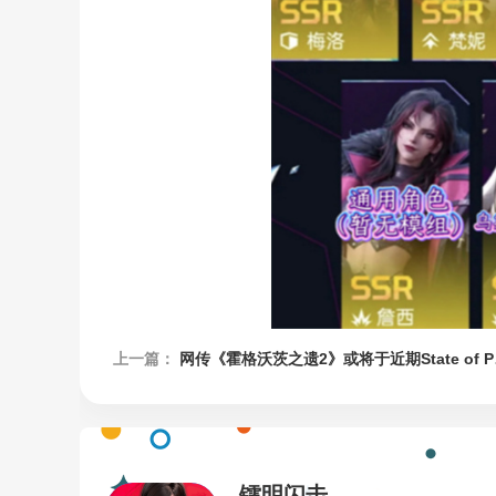
上一篇：
网传《霍格沃茨之遗2》或将于近期State of Play活动上亮相！
镭明闪击