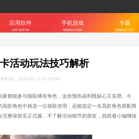
应用软件
手机游戏
专题
APP SOFTW
MOBILE GAM
MOBILE TOPI
ARE
ES
C
卡活动玩法技巧解析
布时间：2026-05-17 15:00:08
玩家都能参与抽取稀有角色，这份预热福利既贴心又实用。今
的高阶角色中挑选一位领取使用，还能选定一名高阶角色搭配两
会完整保留至正式服，不了解活动细节的朋友，就跟着小编继续