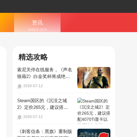
资讯
MOBILE NEW
S
精选攻略
索尼关停在线服务，《声名
狼藉2》白金奖杯将成绝
版，无法再获取!
2026-07-12
Steam国区的《沉没之城
2》定价265元，建议搭配4
070Ti显卡以获得较好体验!
2026-07-12
《刺客信条：黑旗》重制版