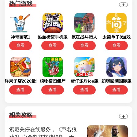
热门游戏
神奇画笔1
热血街篮手机版
疯狂战斗猎人
太简单了8游戏
查看
查看
查看
查看
洋果子店2026最新版
植物横扫僵尸
蛋仔派对ios版
幻境回溯国际版
查看
查看
查看
查看
相关攻略
索尼关停在线服务，《声名狼