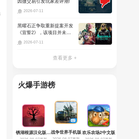
因微交易引发玩家差评潮!
2026-07-11
怖
黑曜石正争取重新提案开发
《宣誓2》，该项目并未彻
底取消!
2026-07-11
查看更多 +
火爆手游榜
战争世界手机版
锈湖根源汉化版 3.1.5
欢乐农场2中文版