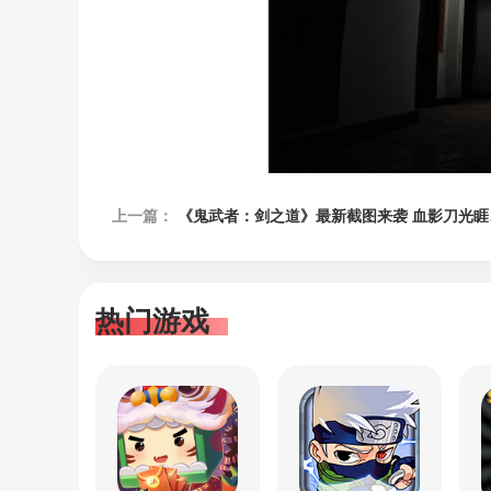
上一篇：
《鬼武者：剑之道》最新截图来袭 血影刀光睚眦必报
热门游戏