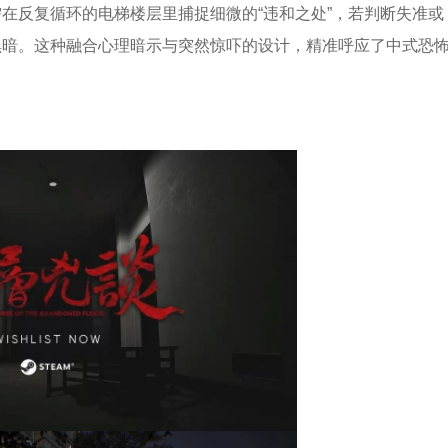
需在反复循环的电梯楼层里捕捉细微的“违和之处”，若判断失准或
黑暗。这种融合心理暗示与突然惊吓的设计，精准呼应了中式恐