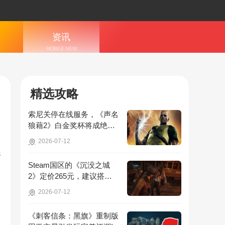
资讯
MOBILE NEW
S
精选攻略
索尼关停在线服务，《声名
狼藉2》白金奖杯将成绝
版，无法再获取!
2026-07-12
开
Steam国区的《沉没之城
2》定价265元，建议搭配4
070Ti显卡以获得较好体验!
2026-07-12
《刺客信条：黑旗》重制版