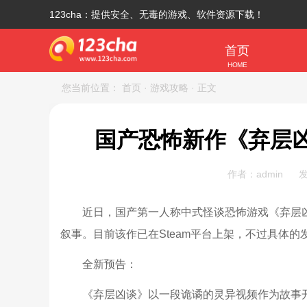
123cha：提供安全、无毒的游戏、软件资源下载！
首页
HOME
您当前位置：
首页
· 游戏攻略
· 正文
国产恐怖新作《弃层凶
作者：admin
发
近日，国产第一人称中式怪谈恐怖游戏《弃层凶
叙事。目前该作已在Steam平台上架，不过具体的
全新预告：
《弃层凶谈》以一段诡谲的灵异视频作为故事