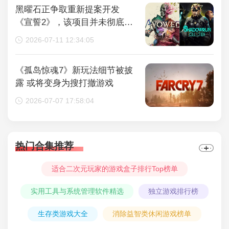
黑曜石正争取重新提案开发
《宣誓2》，该项目并未彻底取
消
2026-07-11 12:34:05
《孤岛惊魂7》新玩法细节被披
露 或将变身为搜打撤游戏
2026-07-07 17:58:04
热门合集推荐
适合二次元玩家的游戏盒子排行Top榜单
实用工具与系统管理软件精选
独立游戏排行榜
生存类游戏大全
消除益智类休闲游戏榜单