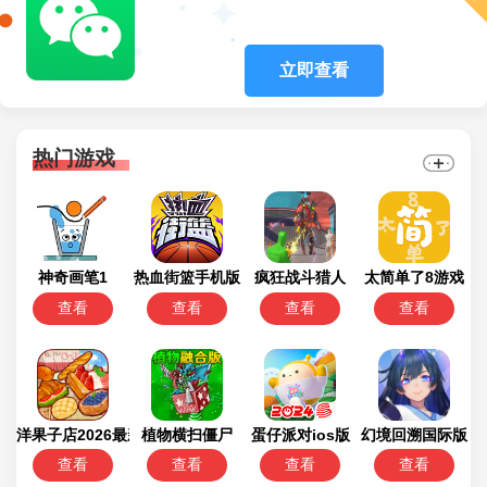
立即查看
热门游戏
神奇画笔1
热血街篮手机版
疯狂战斗猎人
太简单了8游戏
查看
查看
查看
查看
洋果子店2026最新版
植物横扫僵尸
蛋仔派对ios版
幻境回溯国际版
查看
查看
查看
查看