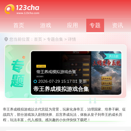
首页
游戏
应用
专题
资讯
您当前位置：
首页
>
专题合集
>
详情
共11款
2026-07-29 15:17:01 更新
帝王养成模拟游戏合集
帝王养成模拟游戏以古代宫廷为背景，玩家化身帝王，治理国家、培养子嗣、征
战四方，部分游戏加入剧情抉择、后宫养成玩法，体验从皇子到帝王的成长历
程，玩法丰富，代入感强。感兴趣的小伙伴快快下载吧！